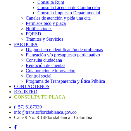
Consulta Runt
Consulta Licencia de Conducción
Consulta Impuesto Departamental
Canales de atención y pida una cita
Permisos pico y placa
Notificaciones
PQRSD
Trámites y Servicios
PARTICIPA
Diagnóstico e identificación de problemas
Planeación y/o presupuesto participativo​
Consulta ciudadana
Rendición de cuentas
Colaboración e innovación
Control social
Programa de Transparencia y Ética Pública
CONTÁCTENOS
REGISTRO
CONSULTA TU PLACA
(+57) 6187939
info@transitofloridablanca.gov.co
Calle 9 No. 8-14Floridablanca - Colombia