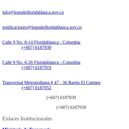
Información General:
info@transitofloridablanca.gov.co
Notificaciones Judiciales:
notificaciones@transitofloridablanca.gov.co
Sede Principal:
Calle 9 No. 8-14 Floridablanca - Colombia
Teléfono:
(+607) 6187939
Sede CAT (Centro de Atención al Tránsito):
Calle 9 No. 6-26 Floridablanca - Colombia
Teléfono:
(+607) 6187919
Sede Patios:
Transversal Metropolitana # 47 - 36 Barrio El Carmen
Teléfono:
(+607) 6187052
Línea anticorrupción:
(+607) 6187939
Línea atención ciudadanía:
(+607) 6187939
Enlaces Institucionales