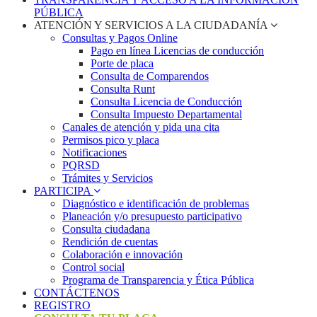
PÚBLICA
ATENCIÓN Y SERVICIOS A LA CIUDADANÍA
Consultas y Pagos Online
Pago en línea Licencias de conducción
Porte de placa
Consulta de Comparendos
Consulta Runt
Consulta Licencia de Conducción
Consulta Impuesto Departamental
Canales de atención y pida una cita
Permisos pico y placa
Notificaciones
PQRSD
Trámites y Servicios
PARTICIPA
Diagnóstico e identificación de problemas
Planeación y/o presupuesto participativo​
Consulta ciudadana
Rendición de cuentas
Colaboración e innovación
Control social
Programa de Transparencia y Ética Pública
CONTÁCTENOS
REGISTRO