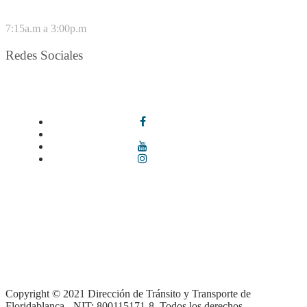
VIERNES
7:15a.m a 3:00p.m
Redes Sociales
Síguenos en redes sociales
Términos y condiciones
|
Política de Seguridad y Privacidad de la
Información
|
Política de Seguridad informática
|
Política de
privacidad y tratamiento de datos personales |
Política de Derechos
de autor |
Otras políticas |
Mapa del sitio
Copyright © 2021 Dirección de Tránsito y Transporte de
Floridablanca - NIT: 800115171-8. Todos los derechos