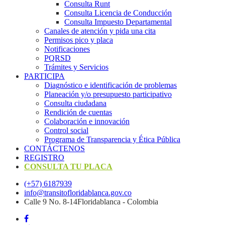
Consulta Runt
Consulta Licencia de Conducción
Consulta Impuesto Departamental
Canales de atención y pida una cita
Permisos pico y placa
Notificaciones
PQRSD
Trámites y Servicios
PARTICIPA
Diagnóstico e identificación de problemas
Planeación y/o presupuesto participativo​
Consulta ciudadana
Rendición de cuentas
Colaboración e innovación
Control social
Programa de Transparencia y Ética Pública
CONTÁCTENOS
REGISTRO
CONSULTA TU PLACA
(+57) 6187939
info@transitofloridablanca.gov.co
Calle 9 No. 8-14Floridablanca - Colombia