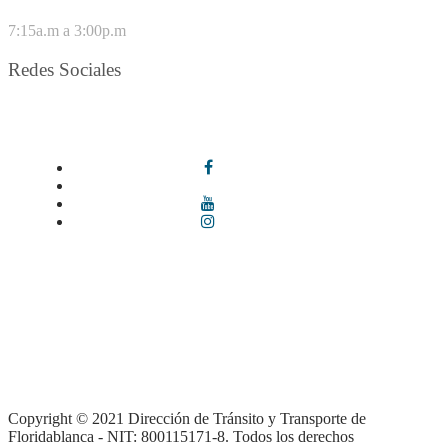
VIERNES
7:15a.m a 3:00p.m
Redes Sociales
Síguenos en redes sociales
Términos y condiciones
|
Política de Seguridad y Privacidad de la
Información
|
Política de Seguridad informática
|
Política de
privacidad y tratamiento de datos personales |
Política de Derechos
de autor |
Otras políticas |
Mapa del sitio
Copyright © 2021 Dirección de Tránsito y Transporte de
Floridablanca - NIT: 800115171-8. Todos los derechos