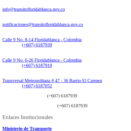
Información General:
info@transitofloridablanca.gov.co
Notificaciones Judiciales:
notificaciones@transitofloridablanca.gov.co
Sede Principal:
Calle 9 No. 8-14 Floridablanca - Colombia
Teléfono:
(+607) 6187939
Sede CAT (Centro de Atención al Tránsito):
Calle 9 No. 6-26 Floridablanca - Colombia
Teléfono:
(+607) 6187919
Sede Patios:
Transversal Metropolitana # 47 - 36 Barrio El Carmen
Teléfono:
(+607) 6187052
Línea anticorrupción:
(+607) 6187939
Línea atención ciudadanía:
(+607) 6187939
Enlaces Institucionales
Ministerio de Transporte