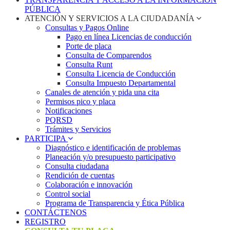
PÚBLICA
ATENCIÓN Y SERVICIOS A LA CIUDADANÍA
Consultas y Pagos Online
Pago en línea Licencias de conducción
Porte de placa
Consulta de Comparendos
Consulta Runt
Consulta Licencia de Conducción
Consulta Impuesto Departamental
Canales de atención y pida una cita
Permisos pico y placa
Notificaciones
PQRSD
Trámites y Servicios
PARTICIPA
Diagnóstico e identificación de problemas
Planeación y/o presupuesto participativo​
Consulta ciudadana
Rendición de cuentas
Colaboración e innovación
Control social
Programa de Transparencia y Ética Pública
CONTÁCTENOS
REGISTRO