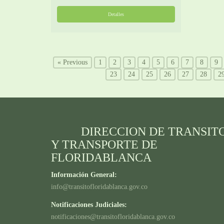
Detalles
« Previous
1
2
3
4
5
6
7
8
9
23
24
25
26
27
28
2
DIRECCION DE TRANSIT
Y TRANSPORTE DE
FLORIDABLANCA
Información General:
info@transitofloridablanca.gov.co
Notificaciones Judiciales:
notificaciones@transitofloridablanca.gov.co