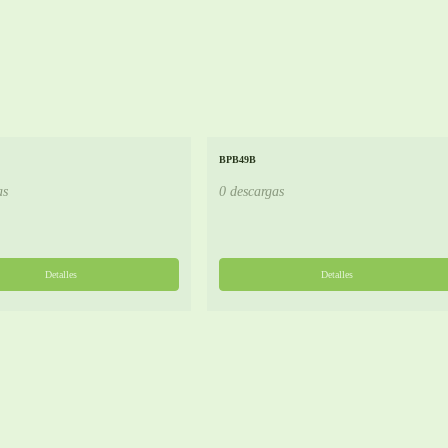
BPB49B
as
0 descargas
Detalles
Detalles