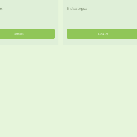
as
0 descargas
Detalles
Detalles