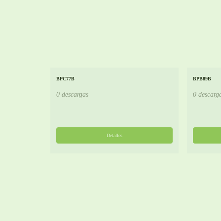
BPC77B
BPB89B
0 descargas
0 descarg
Detalles