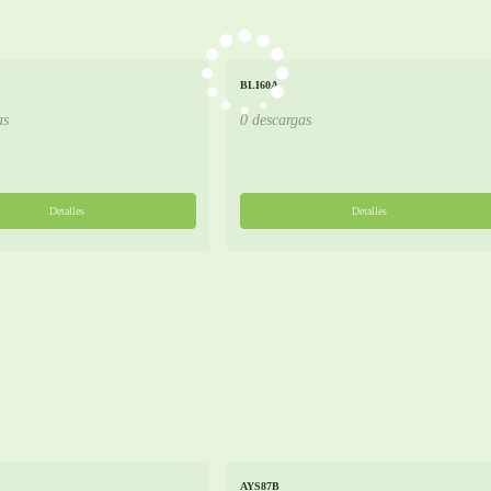
BLI60A
as
0 descargas
Detalles
Detalles
AYS87B