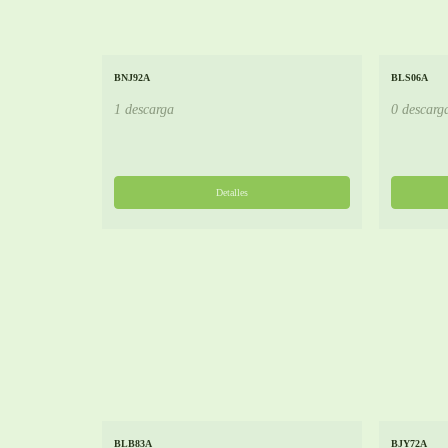
BNJ92A
BLS06A
1 descarga
0 descarg
Detalles
BLB83A
BJY72A