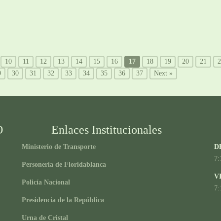
10
11
12
13
14
15
16
17
18
19
20
21
2
9
30
31
32
33
34
35
36
37
Next »
O
Enlaces Institucionales
Ministerio de Transporte
D
7:
Personería de Floridablanca
V
Policía Nacional
7:
Presidencia de la República
Urna de Cristal