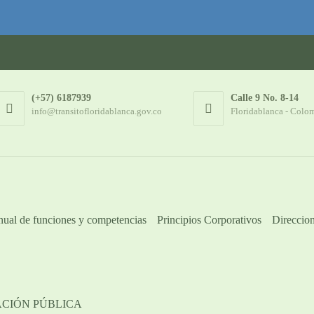
(+57) 6187939
Calle 9 No. 8-14
info@transitofloridablanca.gov.co
Floridablanca - Colo
ual de funciones y competencias
Principios Corporativos
Direccion
ACIÓN PÚBLICA