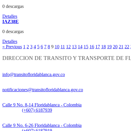
0 descargas
Detalles
IAZ38E
0 descargas
Detalles
« Previous
1
2
3
4
5
6
7
8
9
10
11
12
13
14
15
16
17
18
19
20
21
22
DIRECCION DE TRANSITO Y TRANSPORTE DE 
Información General:
info@transitofloridablanca.gov.co
Notificaciones Judiciales:
notificaciones@transitofloridablanca.gov.co
Sede Principal:
Calle 9 No. 8-14 Floridablanca - Colombia
Teléfono:
(+607) 6187939
Sede CAT (Centro de Atención al Tránsito):
Calle 9 No. 6-26 Floridablanca - Colombia
Teléfono:
(+607) 6187919