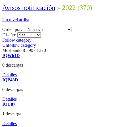
Avisos notificación
» 2022
(370)
Un nivel arriba
Orden por:
Diseño:
Follow category
Unfollow category
Mostrando 81-90 of 370
IQW61D
0 descargas
Detalles
IQP48D
0 descargas
Detalles
IOU87
1 descarga
Detalles