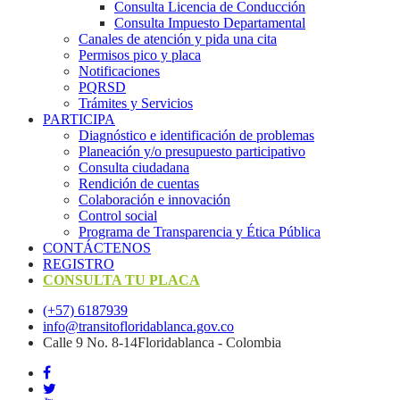
Consulta Licencia de Conducción
Consulta Impuesto Departamental
Canales de atención y pida una cita
Permisos pico y placa
Notificaciones
PQRSD
Trámites y Servicios
PARTICIPA
Diagnóstico e identificación de problemas
Planeación y/o presupuesto participativo​
Consulta ciudadana
Rendición de cuentas
Colaboración e innovación
Control social
Programa de Transparencia y Ética Pública
CONTÁCTENOS
REGISTRO
CONSULTA TU PLACA
(+57) 6187939
info@transitofloridablanca.gov.co
Calle 9 No. 8-14Floridablanca - Colombia