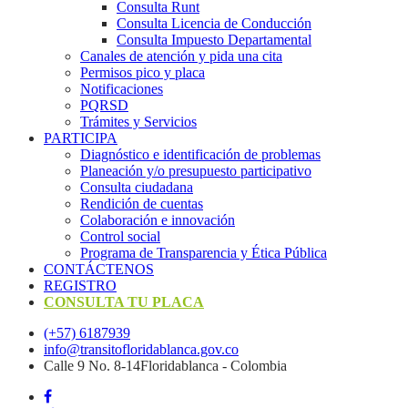
Consulta Runt
Consulta Licencia de Conducción
Consulta Impuesto Departamental
Canales de atención y pida una cita
Permisos pico y placa
Notificaciones
PQRSD
Trámites y Servicios
PARTICIPA
Diagnóstico e identificación de problemas
Planeación y/o presupuesto participativo​
Consulta ciudadana
Rendición de cuentas
Colaboración e innovación
Control social
Programa de Transparencia y Ética Pública
CONTÁCTENOS
REGISTRO
CONSULTA TU PLACA
(+57) 6187939
info@transitofloridablanca.gov.co
Calle 9 No. 8-14Floridablanca - Colombia