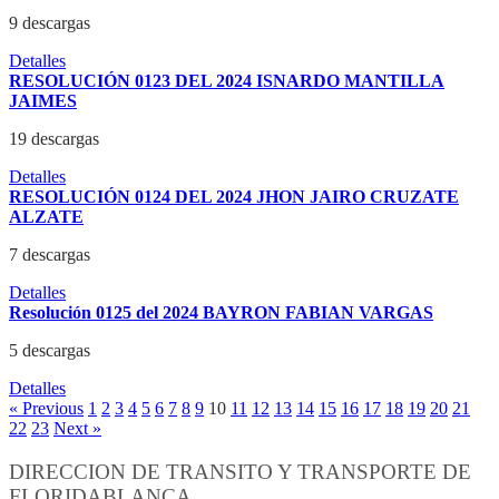
9 descargas
Detalles
RESOLUCIÓN 0123 DEL 2024 ISNARDO MANTILLA
JAIMES
19 descargas
Detalles
RESOLUCIÓN 0124 DEL 2024 JHON JAIRO CRUZATE
ALZATE
7 descargas
Detalles
Resolución 0125 del 2024 BAYRON FABIAN VARGAS
5 descargas
Detalles
« Previous
1
2
3
4
5
6
7
8
9
10
11
12
13
14
15
16
17
18
19
20
21
22
23
Next »
DIRECCION DE TRANSITO Y TRANSPORTE DE
FLORIDABLANCA