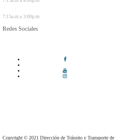
7:15a.m a 4:00p.m
VIERNES
7:15a.m a 3:00p.m
Redes Sociales
Síguenos en redes sociales
Términos y condiciones
|
Política de Seguridad y Privacidad de la
Información
|
Política de Seguridad informática
|
Política de
privacidad y tratamiento de datos personales |
Política de Derechos
de autor |
Otras políticas |
Mapa del sitio
Copyright © 2021 Dirección de Tránsito y Transporte de