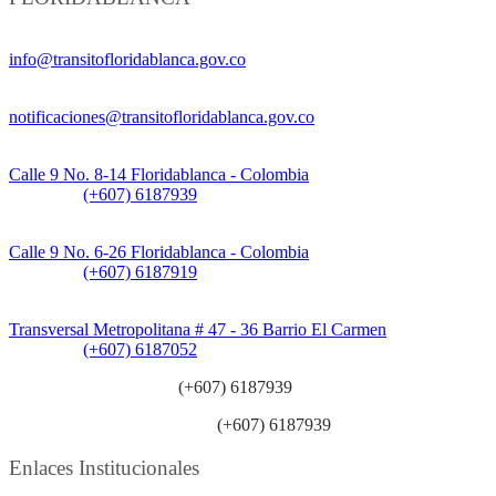
Información General:
info@transitofloridablanca.gov.co
Notificaciones Judiciales:
notificaciones@transitofloridablanca.gov.co
Sede Principal:
Calle 9 No. 8-14 Floridablanca - Colombia
Teléfono:
(+607) 6187939
Sede CAT (Centro de Atención al Tránsito):
Calle 9 No. 6-26 Floridablanca - Colombia
Teléfono:
(+607) 6187919
Sede Patios:
Transversal Metropolitana # 47 - 36 Barrio El Carmen
Teléfono:
(+607) 6187052
Línea anticorrupción:
(+607) 6187939
Línea atención ciudadanía:
(+607) 6187939
Enlaces Institucionales