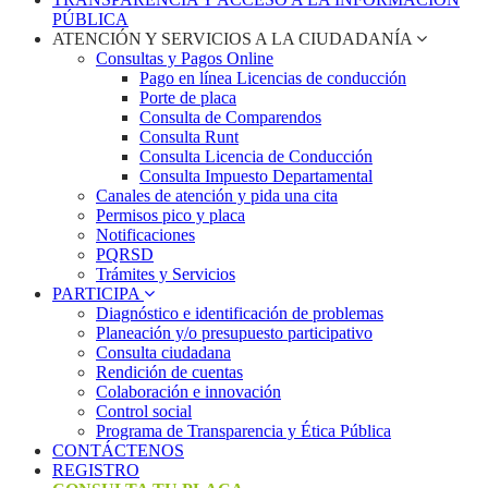
PÚBLICA
ATENCIÓN Y SERVICIOS A LA CIUDADANÍA
Consultas y Pagos Online
Pago en línea Licencias de conducción
Porte de placa
Consulta de Comparendos
Consulta Runt
Consulta Licencia de Conducción
Consulta Impuesto Departamental
Canales de atención y pida una cita
Permisos pico y placa
Notificaciones
PQRSD
Trámites y Servicios
PARTICIPA
Diagnóstico e identificación de problemas
Planeación y/o presupuesto participativo​
Consulta ciudadana
Rendición de cuentas
Colaboración e innovación
Control social
Programa de Transparencia y Ética Pública
CONTÁCTENOS
REGISTRO