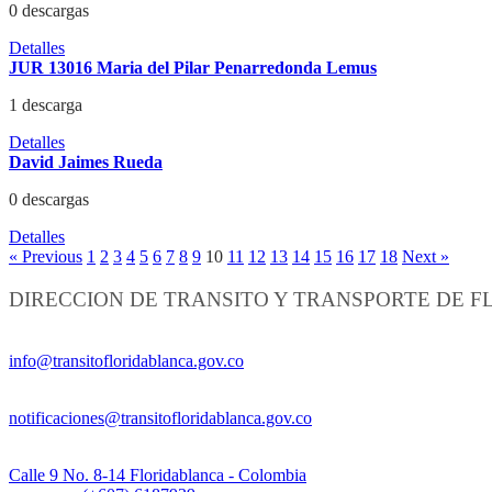
0 descargas
Detalles
JUR 13016 Maria del Pilar Penarredonda Lemus
1 descarga
Detalles
David Jaimes Rueda
0 descargas
Detalles
« Previous
1
2
3
4
5
6
7
8
9
10
11
12
13
14
15
16
17
18
Next »
DIRECCION DE TRANSITO Y TRANSPORTE DE 
Información General:
info@transitofloridablanca.gov.co
Notificaciones Judiciales:
notificaciones@transitofloridablanca.gov.co
Sede Principal:
Calle 9 No. 8-14 Floridablanca - Colombia