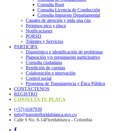
Consulta Runt
Consulta Licencia de Conducción
Consulta Impuesto Departamental
Canales de atención y pida una cita
Permisos pico y placa
Notificaciones
PQRSD
Trámites y Servicios
PARTICIPA
Diagnóstico e identificación de problemas
Planeación y/o presupuesto participativo​
Consulta ciudadana
Rendición de cuentas
Colaboración e innovación
Control social
Programa de Transparencia y Ética Pública
CONTÁCTENOS
REGISTRO
CONSULTA TU PLACA
(+57) 6187939
info@transitofloridablanca.gov.co
Calle 9 No. 8-14Floridablanca - Colombia