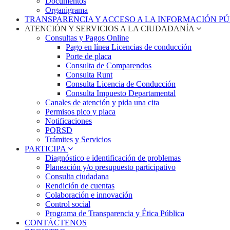
Documentos
Organigrama
TRANSPARENCIA Y ACCESO A LA INFORMACIÓN P
ATENCIÓN Y SERVICIOS A LA CIUDADANÍA
Consultas y Pagos Online
Pago en línea Licencias de conducción
Porte de placa
Consulta de Comparendos
Consulta Runt
Consulta Licencia de Conducción
Consulta Impuesto Departamental
Canales de atención y pida una cita
Permisos pico y placa
Notificaciones
PQRSD
Trámites y Servicios
PARTICIPA
Diagnóstico e identificación de problemas
Planeación y/o presupuesto participativo​
Consulta ciudadana
Rendición de cuentas
Colaboración e innovación
Control social
Programa de Transparencia y Ética Pública
CONTÁCTENOS