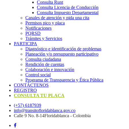
Consulta Runt
Consulta Licencia de Conducción
Consulta Impuesto Departamental
Canales de atención y pida una cita
Permisos pico y placa
Notificaciones
PQRSD
Trámites y Servicios
PARTICIPA
Diagnóstico e identificación de problemas
Planeación y/o presupuesto participativo​
Consulta ciudadana
Rendición de cuentas
Colaboración e innovación
Control social
Programa de Transparencia y Ética Pública
CONTÁCTENOS
REGISTRO
CONSULTA TU PLACA
(+57) 6187939
info@transitofloridablanca.gov.co
Calle 9 No. 8-14Floridablanca - Colombia