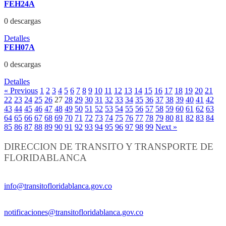
FEH24A
0 descargas
Detalles
FEH07A
0 descargas
Detalles
« Previous
1
2
3
4
5
6
7
8
9
10
11
12
13
14
15
16
17
18
19
20
21
22
23
24
25
26
27
28
29
30
31
32
33
34
35
36
37
38
39
40
41
42
43
44
45
46
47
48
49
50
51
52
53
54
55
56
57
58
59
60
61
62
63
64
65
66
67
68
69
70
71
72
73
74
75
76
77
78
79
80
81
82
83
84
85
86
87
88
89
90
91
92
93
94
95
96
97
98
99
Next »
DIRECCION DE TRANSITO Y TRANSPORTE DE
FLORIDABLANCA
Información General:
info@transitofloridablanca.gov.co
Notificaciones Judiciales:
notificaciones@transitofloridablanca.gov.co