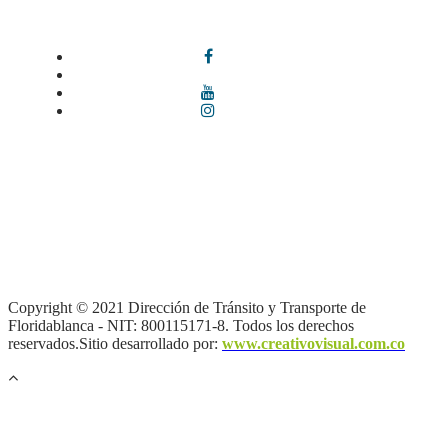
Síguenos en redes sociales
Términos y condiciones
|
Política de Seguridad y Privacidad de la
Información
|
Política de Seguridad informática
|
Política de
privacidad y tratamiento de datos personales |
Política de Derechos
de autor |
Otras políticas |
Mapa del sitio
Copyright © 2021 Dirección de Tránsito y Transporte de
Floridablanca - NIT: 800115171-8. Todos los derechos
reservados.Sitio desarrollado por:
www.creativovisual.com.co