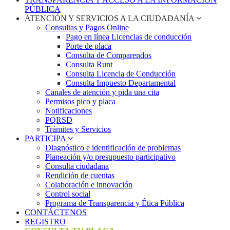
PÚBLICA
ATENCIÓN Y SERVICIOS A LA CIUDADANÍA
Consultas y Pagos Online
Pago en línea Licencias de conducción
Porte de placa
Consulta de Comparendos
Consulta Runt
Consulta Licencia de Conducción
Consulta Impuesto Departamental
Canales de atención y pida una cita
Permisos pico y placa
Notificaciones
PQRSD
Trámites y Servicios
PARTICIPA
Diagnóstico e identificación de problemas
Planeación y/o presupuesto participativo​
Consulta ciudadana
Rendición de cuentas
Colaboración e innovación
Control social
Programa de Transparencia y Ética Pública
CONTÁCTENOS
REGISTRO