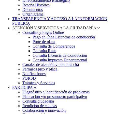
Direccionamiento Estratégico
Reseña Histórica
Documentos
Organigrama
TRANSPARENCIA Y ACCESO A LA INFORMACIÓN
PÚBLICA
ATENCIÓN Y SERVICIOS A LA CIUDADANÍA
Consultas y Pagos Online
Pago en línea Licencias de conducción
Porte de placa
Consulta de Comparendos
Consulta Runt
Consulta Licencia de Conducción
Consulta Impuesto Departamental
Canales de atención y pida una cita
Permisos pico y placa
Notificaciones
PQRSD
Trámites y Servicios
PARTICIPA
Diagnóstico e identificación de problemas
Planeación y/o presupuesto participativo​
Consulta ciudadana
Rendición de cuentas
Colaboración e innovación