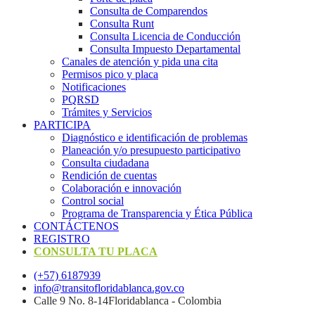
Consulta de Comparendos
Consulta Runt
Consulta Licencia de Conducción
Consulta Impuesto Departamental
Canales de atención y pida una cita
Permisos pico y placa
Notificaciones
PQRSD
Trámites y Servicios
PARTICIPA
Diagnóstico e identificación de problemas
Planeación y/o presupuesto participativo​
Consulta ciudadana
Rendición de cuentas
Colaboración e innovación
Control social
Programa de Transparencia y Ética Pública
CONTÁCTENOS
REGISTRO
CONSULTA TU PLACA
(+57) 6187939
info@transitofloridablanca.gov.co
Calle 9 No. 8-14Floridablanca - Colombia