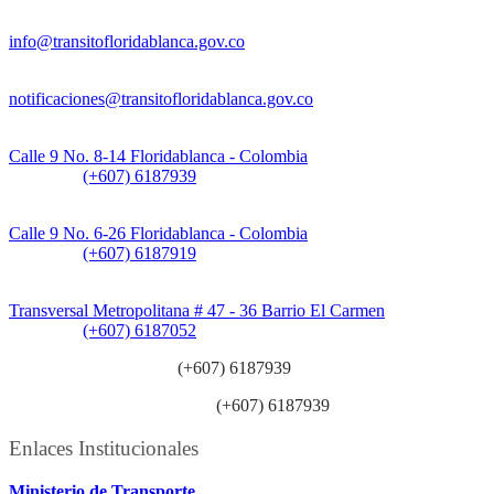
Información General:
info@transitofloridablanca.gov.co
Notificaciones Judiciales:
notificaciones@transitofloridablanca.gov.co
Sede Principal:
Calle 9 No. 8-14 Floridablanca - Colombia
Teléfono:
(+607) 6187939
Sede CAT (Centro de Atención al Tránsito):
Calle 9 No. 6-26 Floridablanca - Colombia
Teléfono:
(+607) 6187919
Sede Patios:
Transversal Metropolitana # 47 - 36 Barrio El Carmen
Teléfono:
(+607) 6187052
Línea anticorrupción:
(+607) 6187939
Línea atención ciudadanía:
(+607) 6187939
Enlaces Institucionales
Ministerio de Transporte