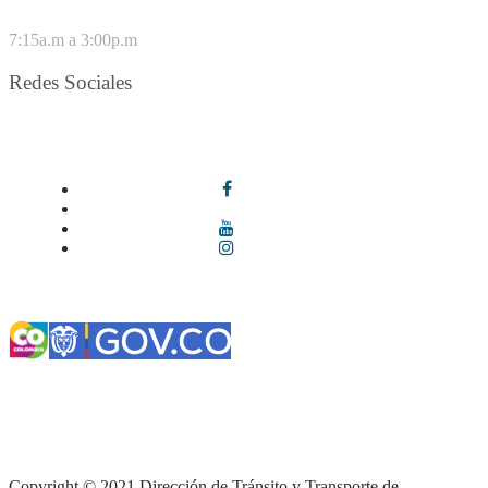
VIERNES
7:15a.m a 3:00p.m
Redes Sociales
Síguenos en redes sociales
Términos y condiciones
|
Política de Seguridad y Privacidad de la
Información
|
Política de Seguridad informática
|
Política de
privacidad y tratamiento de datos personales |
Política de Derechos
de autor |
Otras políticas |
Mapa del sitio
Copyright © 2021 Dirección de Tránsito y Transporte de