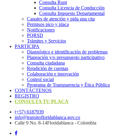
Consulta Runt
Consulta Licencia de Conducción
Consulta Impuesto Departamental
Canales de atención y pida una cita
Permisos pico y placa
Notificaciones
PQRSD
Trámites y Servicios
PARTICIPA
Diagnóstico e identificación de problemas
Planeación y/o presupuesto participativo​
Consulta ciudadana
Rendición de cuentas
Colaboración e innovación
Control social
Programa de Transparencia y Ética Pública
CONTÁCTENOS
REGISTRO
CONSULTA TU PLACA
(+57) 6187939
info@transitofloridablanca.gov.co
Calle 9 No. 8-14Floridablanca - Colombia