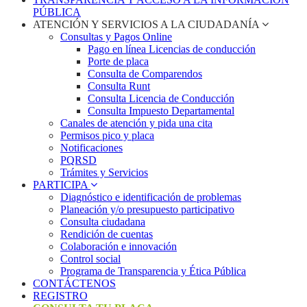
PÚBLICA
ATENCIÓN Y SERVICIOS A LA CIUDADANÍA
Consultas y Pagos Online
Pago en línea Licencias de conducción
Porte de placa
Consulta de Comparendos
Consulta Runt
Consulta Licencia de Conducción
Consulta Impuesto Departamental
Canales de atención y pida una cita
Permisos pico y placa
Notificaciones
PQRSD
Trámites y Servicios
PARTICIPA
Diagnóstico e identificación de problemas
Planeación y/o presupuesto participativo​
Consulta ciudadana
Rendición de cuentas
Colaboración e innovación
Control social
Programa de Transparencia y Ética Pública
CONTÁCTENOS
REGISTRO