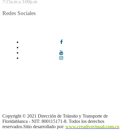
7:15a.m a 3:00p.m
Redes Sociales
Síguenos en redes sociales
Términos y condiciones
|
Política de Seguridad y Privacidad de la
Información
|
Política de Seguridad informática
|
Política de
privacidad y tratamiento de datos personales |
Política de Derechos
de autor |
Otras políticas |
Mapa del sitio
Copyright © 2021 Dirección de Tránsito y Transporte de
Floridablanca - NIT: 800115171-8. Todos los derechos
reservados.Sitio desarrollado por:
www.creativovisual.com.co