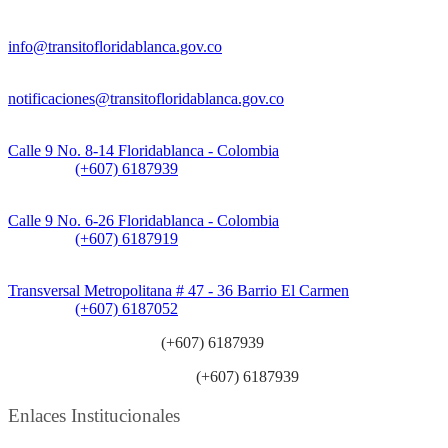
Información General:
info@transitofloridablanca.gov.co
Notificaciones Judiciales:
notificaciones@transitofloridablanca.gov.co
Sede Principal:
Calle 9 No. 8-14 Floridablanca - Colombia
Teléfono:
(+607) 6187939
Sede CAT (Centro de Atención al Tránsito):
Calle 9 No. 6-26 Floridablanca - Colombia
Teléfono:
(+607) 6187919
Sede Patios:
Transversal Metropolitana # 47 - 36 Barrio El Carmen
Teléfono:
(+607) 6187052
Línea anticorrupción:
(+607) 6187939
Línea atención ciudadanía:
(+607) 6187939
Enlaces Institucionales