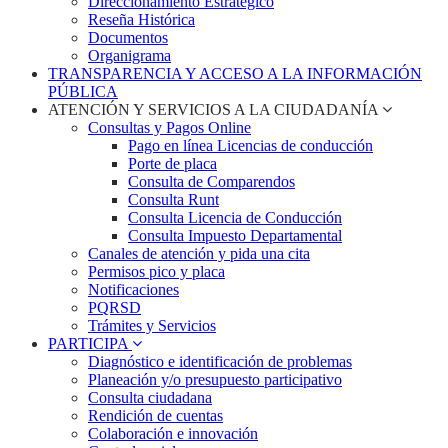
Direccionamiento Estratégico
Reseña Histórica
Documentos
Organigrama
TRANSPARENCIA Y ACCESO A LA INFORMACIÓN
PÚBLICA
ATENCIÓN Y SERVICIOS A LA CIUDADANÍA
Consultas y Pagos Online
Pago en línea Licencias de conducción
Porte de placa
Consulta de Comparendos
Consulta Runt
Consulta Licencia de Conducción
Consulta Impuesto Departamental
Canales de atención y pida una cita
Permisos pico y placa
Notificaciones
PQRSD
Trámites y Servicios
PARTICIPA
Diagnóstico e identificación de problemas
Planeación y/o presupuesto participativo​
Consulta ciudadana
Rendición de cuentas
Colaboración e innovación