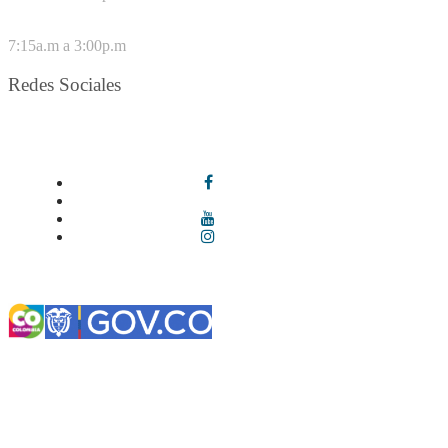
VIERNES
7:15a.m a 3:00p.m
Redes Sociales
Síguenos en redes sociales
Términos y condiciones
|
Política de Seguridad y Privacidad de la
Información
|
Política de Seguridad informática
|
Política de
privacidad y tratamiento de datos personales |
Política de Derechos
de autor |
Otras políticas |
Mapa del sitio