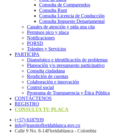
Consulta de Comparendos
Consulta Runt
Consulta Licencia de Conducción
Consulta Impuesto Departamental
Canales de atención y pida una cita
Permisos pico y placa
Notificaciones
PQRSD
Trámites y Servicios
PARTICIPA
Diagnóstico e identificación de problemas
Planeación y/o presupuesto participativo​
Consulta ciudadana
Rendición de cuentas
Colaboración e innovación
Control social
Programa de Transparencia y Ética Pública
CONTÁCTENOS
REGISTRO
CONSULTA TU PLACA
(+57) 6187939
info@transitofloridablanca.gov.co
Calle 9 No. 8-14Floridablanca - Colombia