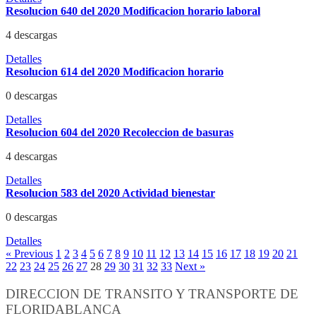
Resolucion 640 del 2020 Modificacion horario laboral
4 descargas
Detalles
Resolucion 614 del 2020 Modificacion horario
0 descargas
Detalles
Resolucion 604 del 2020 Recoleccion de basuras
4 descargas
Detalles
Resolucion 583 del 2020 Actividad bienestar
0 descargas
Detalles
« Previous
1
2
3
4
5
6
7
8
9
10
11
12
13
14
15
16
17
18
19
20
21
22
23
24
25
26
27
28
29
30
31
32
33
Next »
DIRECCION DE TRANSITO Y TRANSPORTE DE
FLORIDABLANCA