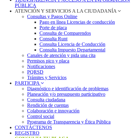
PÚBLICA
ATENCIÓN Y SERVICIOS A LA CIUDADANÍA
Consultas y Pagos Online
Pago en línea Licencias de conducción
Porte de placa
Consulta de Comparendos
Consulta Runt
Consulta Licencia de Conducción
Consulta Impuesto Departamental
Canales de atención y pida una cita
Permisos pico y placa
Notificaciones
PQRSD
Trámites y Servicios
PARTICIPA
Diagnóstico e identificación de problemas
Planeación y/o presupuesto participativo​
Consulta ciudadana
Rendición de cuentas
Colaboración e innovación
Control social
Programa de Transparencia y Ética Pública
CONTÁCTENOS
REGISTRO