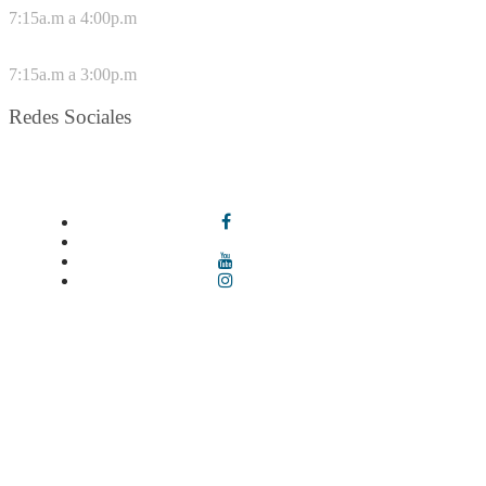
7:15a.m a 4:00p.m
VIERNES
7:15a.m a 3:00p.m
Redes Sociales
Síguenos en redes sociales
Términos y condiciones
|
Política de Seguridad y Privacidad de la
Información
|
Política de Seguridad informática
|
Política de
privacidad y tratamiento de datos personales |
Política de Derechos
de autor |
Otras políticas |
Mapa del sitio