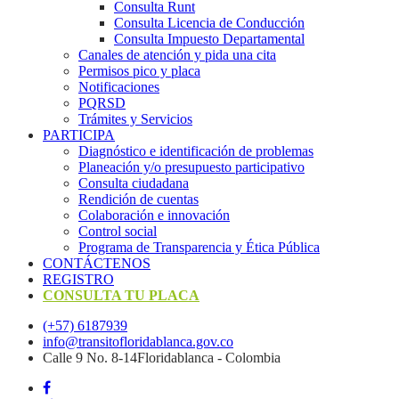
Consulta Runt
Consulta Licencia de Conducción
Consulta Impuesto Departamental
Canales de atención y pida una cita
Permisos pico y placa
Notificaciones
PQRSD
Trámites y Servicios
PARTICIPA
Diagnóstico e identificación de problemas
Planeación y/o presupuesto participativo​
Consulta ciudadana
Rendición de cuentas
Colaboración e innovación
Control social
Programa de Transparencia y Ética Pública
CONTÁCTENOS
REGISTRO
CONSULTA TU PLACA
(+57) 6187939
info@transitofloridablanca.gov.co
Calle 9 No. 8-14Floridablanca - Colombia