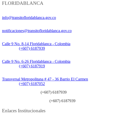
FLORIDABLANCA
Información General:
info@transitofloridablanca.gov.co
Notificaciones Judiciales:
notificaciones@transitofloridablanca.gov.co
Sede Principal:
Calle 9 No. 8-14 Floridablanca - Colombia
Teléfono:
(+607) 6187939
Sede CAT (Centro de Atención al Tránsito):
Calle 9 No. 6-26 Floridablanca - Colombia
Teléfono:
(+607) 6187919
Sede Patios:
Transversal Metropolitana # 47 - 36 Barrio El Carmen
Teléfono:
(+607) 6187052
Línea anticorrupción:
(+607) 6187939
Línea atención ciudadanía:
(+607) 6187939
Enlaces Institucionales