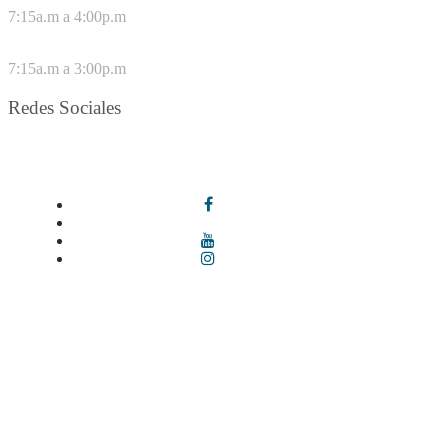
7:15a.m a 4:00p.m
VIERNES
7:15a.m a 3:00p.m
Redes Sociales
Síguenos en redes sociales
Términos y condiciones
|
Política de Seguridad y Privacidad de la
Información
|
Política de Seguridad informática
|
Política de
privacidad y tratamiento de datos personales |
Política de Derechos
de autor |
Otras políticas |
Mapa del sitio