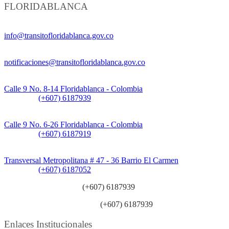
FLORIDABLANCA
Información General:
info@transitofloridablanca.gov.co
Notificaciones Judiciales:
notificaciones@transitofloridablanca.gov.co
Sede Principal:
Calle 9 No. 8-14 Floridablanca - Colombia
Teléfono:
(+607) 6187939
Sede CAT (Centro de Atención al Tránsito):
Calle 9 No. 6-26 Floridablanca - Colombia
Teléfono:
(+607) 6187919
Sede Patios:
Transversal Metropolitana # 47 - 36 Barrio El Carmen
Teléfono:
(+607) 6187052
Línea anticorrupción:
(+607) 6187939
Línea atención ciudadanía:
(+607) 6187939
Enlaces Institucionales