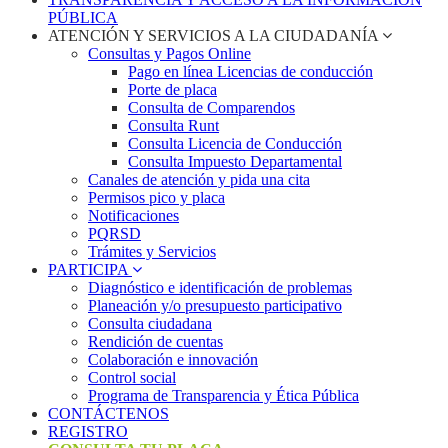
PÚBLICA
ATENCIÓN Y SERVICIOS A LA CIUDADANÍA
Consultas y Pagos Online
Pago en línea Licencias de conducción
Porte de placa
Consulta de Comparendos
Consulta Runt
Consulta Licencia de Conducción
Consulta Impuesto Departamental
Canales de atención y pida una cita
Permisos pico y placa
Notificaciones
PQRSD
Trámites y Servicios
PARTICIPA
Diagnóstico e identificación de problemas
Planeación y/o presupuesto participativo​
Consulta ciudadana
Rendición de cuentas
Colaboración e innovación
Control social
Programa de Transparencia y Ética Pública
CONTÁCTENOS
REGISTRO