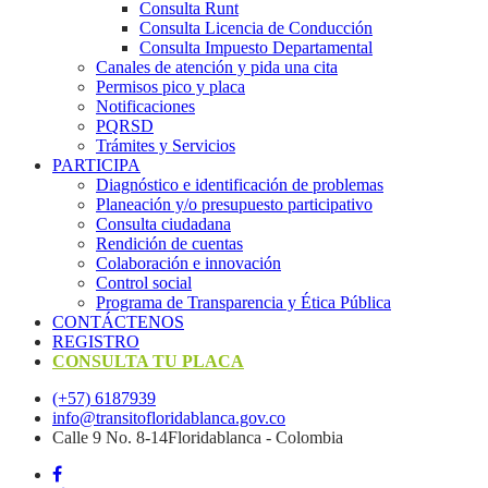
Consulta Runt
Consulta Licencia de Conducción
Consulta Impuesto Departamental
Canales de atención y pida una cita
Permisos pico y placa
Notificaciones
PQRSD
Trámites y Servicios
PARTICIPA
Diagnóstico e identificación de problemas
Planeación y/o presupuesto participativo​
Consulta ciudadana
Rendición de cuentas
Colaboración e innovación
Control social
Programa de Transparencia y Ética Pública
CONTÁCTENOS
REGISTRO
CONSULTA TU PLACA
(+57) 6187939
info@transitofloridablanca.gov.co
Calle 9 No. 8-14Floridablanca - Colombia