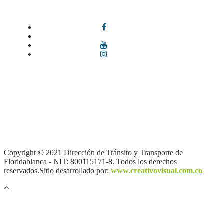
Síguenos en redes sociales
Términos y condiciones
|
Política de Seguridad y Privacidad de la
Información
|
Política de Seguridad informática
|
Política de
privacidad y tratamiento de datos personales |
Política de Derechos
de autor |
Otras políticas |
Mapa del sitio
Copyright © 2021 Dirección de Tránsito y Transporte de
Floridablanca - NIT: 800115171-8. Todos los derechos
reservados.Sitio desarrollado por:
www.creativovisual.com.co