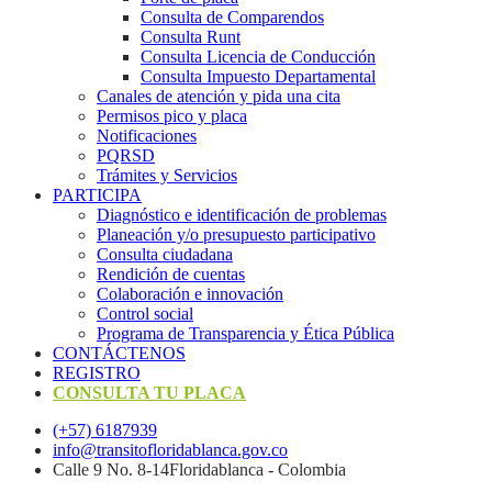
Consulta de Comparendos
Consulta Runt
Consulta Licencia de Conducción
Consulta Impuesto Departamental
Canales de atención y pida una cita
Permisos pico y placa
Notificaciones
PQRSD
Trámites y Servicios
PARTICIPA
Diagnóstico e identificación de problemas
Planeación y/o presupuesto participativo​
Consulta ciudadana
Rendición de cuentas
Colaboración e innovación
Control social
Programa de Transparencia y Ética Pública
CONTÁCTENOS
REGISTRO
CONSULTA TU PLACA
(+57) 6187939
info@transitofloridablanca.gov.co
Calle 9 No. 8-14Floridablanca - Colombia