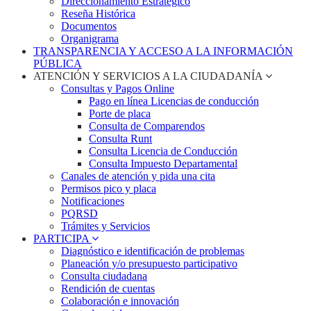
Direccionamiento Estratégico
Reseña Histórica
Documentos
Organigrama
TRANSPARENCIA Y ACCESO A LA INFORMACIÓN
PÚBLICA
ATENCIÓN Y SERVICIOS A LA CIUDADANÍA
Consultas y Pagos Online
Pago en línea Licencias de conducción
Porte de placa
Consulta de Comparendos
Consulta Runt
Consulta Licencia de Conducción
Consulta Impuesto Departamental
Canales de atención y pida una cita
Permisos pico y placa
Notificaciones
PQRSD
Trámites y Servicios
PARTICIPA
Diagnóstico e identificación de problemas
Planeación y/o presupuesto participativo​
Consulta ciudadana
Rendición de cuentas
Colaboración e innovación