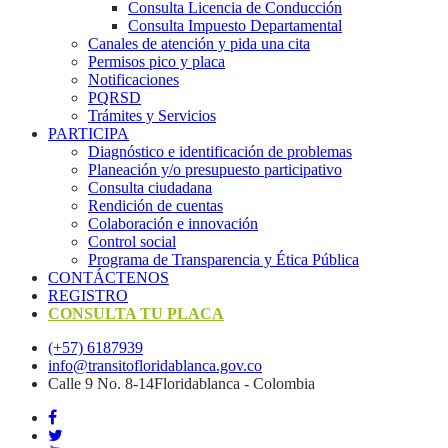
Consulta Licencia de Conducción
Consulta Impuesto Departamental
Canales de atención y pida una cita
Permisos pico y placa
Notificaciones
PQRSD
Trámites y Servicios
PARTICIPA
Diagnóstico e identificación de problemas
Planeación y/o presupuesto participativo​
Consulta ciudadana
Rendición de cuentas
Colaboración e innovación
Control social
Programa de Transparencia y Ética Pública
CONTÁCTENOS
REGISTRO
CONSULTA TU PLACA
(+57) 6187939
info@transitofloridablanca.gov.co
Calle 9 No. 8-14Floridablanca - Colombia