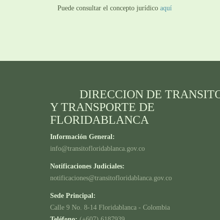
Puede consultar el concepto jurídico
aquí
DIRECCION DE TRANSIT
Y TRANSPORTE DE
FLORIDABLANCA
Información General:
info@transitofloridablanca.gov.co
Notificaciones Judiciales:
notificaciones@transitofloridablanca.gov.co
Sede Principal:
Calle 9 No. 8-14 Floridablanca - Colombia
Teléfono:
(+607) 6187939