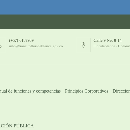
(+57) 6187939
Calle 9 No. 8-14
info@transitofloridablanca.gov.co
Floridablanca - Colom
ual de funciones y competencias
Principios Corporativos
Direccion
ACIÓN PÚBLICA