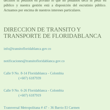
decimos ni pedimos en privado lo que no podamos decir ni pedir en
público y nuestra gestión está a disposición del escrutinio público.
Actuamos por encima de nuestros intereses particulares.
DIRECCION DE TRANSITO Y
TRANSPORTE DE FLORIDABLANCA
Información General:
info@transitofloridablanca.gov.co
Notificaciones Judiciales:
notificaciones@transitofloridablanca.gov.co
Sede Principal:
Calle 9 No. 8-14 Floridablanca - Colombia
Teléfono:
(+607) 6187939
Sede CAT (Centro de Atención al Tránsito):
Calle 9 No. 6-26 Floridablanca - Colombia
Teléfono:
(+607) 6187919
Sede Patios:
Transversal Metropolitana # 47 - 36 Barrio El Carmen