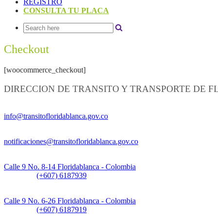
REGISTRO
CONSULTA TU PLACA
Checkout
[woocommerce_checkout]
DIRECCION DE TRANSITO Y TRANSPORTE DE 
Información General:
info@transitofloridablanca.gov.co
Notificaciones Judiciales:
notificaciones@transitofloridablanca.gov.co
Sede Principal:
Calle 9 No. 8-14 Floridablanca - Colombia
Teléfono:
(+607) 6187939
Sede CAT (Centro de Atención al Tránsito):
Calle 9 No. 6-26 Floridablanca - Colombia
Teléfono:
(+607) 6187919