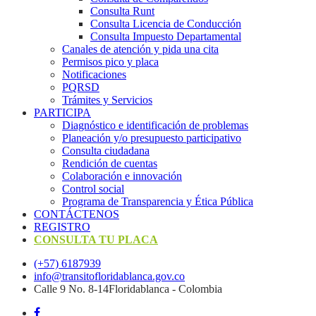
Consulta Runt
Consulta Licencia de Conducción
Consulta Impuesto Departamental
Canales de atención y pida una cita
Permisos pico y placa
Notificaciones
PQRSD
Trámites y Servicios
PARTICIPA
Diagnóstico e identificación de problemas
Planeación y/o presupuesto participativo​
Consulta ciudadana
Rendición de cuentas
Colaboración e innovación
Control social
Programa de Transparencia y Ética Pública
CONTÁCTENOS
REGISTRO
CONSULTA TU PLACA
(+57) 6187939
info@transitofloridablanca.gov.co
Calle 9 No. 8-14Floridablanca - Colombia