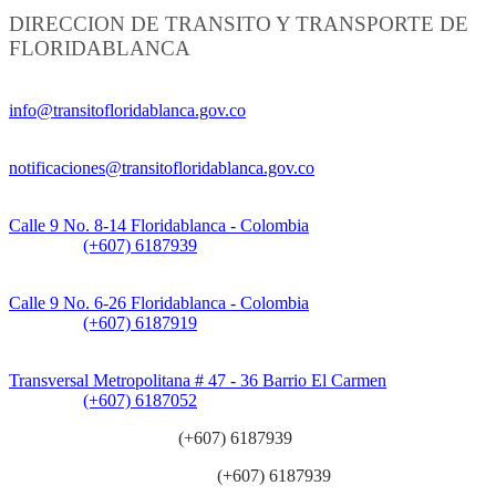
DIRECCION DE TRANSITO Y TRANSPORTE DE
FLORIDABLANCA
Información General:
info@transitofloridablanca.gov.co
Notificaciones Judiciales:
notificaciones@transitofloridablanca.gov.co
Sede Principal:
Calle 9 No. 8-14 Floridablanca - Colombia
Teléfono:
(+607) 6187939
Sede CAT (Centro de Atención al Tránsito):
Calle 9 No. 6-26 Floridablanca - Colombia
Teléfono:
(+607) 6187919
Sede Patios:
Transversal Metropolitana # 47 - 36 Barrio El Carmen
Teléfono:
(+607) 6187052
Línea anticorrupción:
(+607) 6187939
Línea atención ciudadanía:
(+607) 6187939