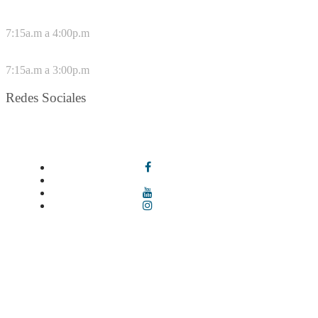
DE LUNES A JUEVES
7:15a.m a 4:00p.m
VIERNES
7:15a.m a 3:00p.m
Redes Sociales
Síguenos en redes sociales
Términos y condiciones
|
Política de Seguridad y Privacidad de la
Información
|
Política de Seguridad informática
|
Política de
privacidad y tratamiento de datos personales |
Política de Derechos