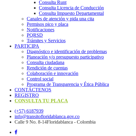
Consulta Runt
Consulta Licencia de Conducción
Consulta Impuesto Departamental
Canales de atención y pida una cita
Permisos pico y placa
Notificaciones
PQRSD
Trámites y Servicios
PARTICIPA
Diagnóstico e identificación de problemas
Planeación y/o presupuesto participativo​
Consulta ciudadana
Rendición de cuentas
Colaboración e innovación
Control social
Programa de Transparencia y Ética Pública
CONTÁCTENOS
REGISTRO
CONSULTA TU PLACA
(+57) 6187939
info@transitofloridablanca.gov.co
Calle 9 No. 8-14Floridablanca - Colombia