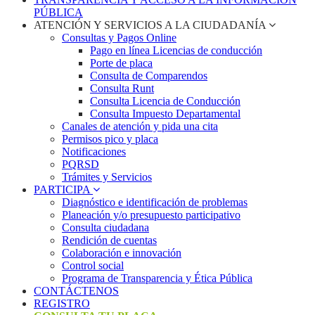
PÚBLICA
ATENCIÓN Y SERVICIOS A LA CIUDADANÍA
Consultas y Pagos Online
Pago en línea Licencias de conducción
Porte de placa
Consulta de Comparendos
Consulta Runt
Consulta Licencia de Conducción
Consulta Impuesto Departamental
Canales de atención y pida una cita
Permisos pico y placa
Notificaciones
PQRSD
Trámites y Servicios
PARTICIPA
Diagnóstico e identificación de problemas
Planeación y/o presupuesto participativo​
Consulta ciudadana
Rendición de cuentas
Colaboración e innovación
Control social
Programa de Transparencia y Ética Pública
CONTÁCTENOS
REGISTRO