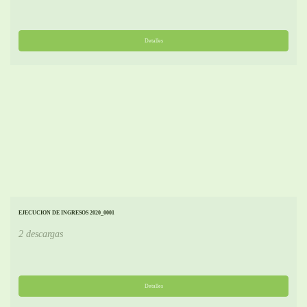
Detalles
EJECUCION DE INGRESOS 2020_0001
2 descargas
Detalles