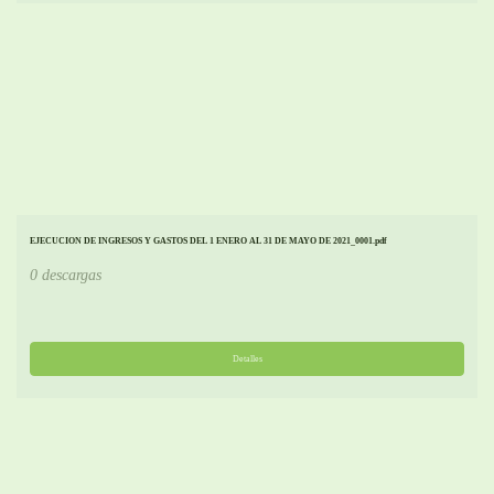
EJECUCION DE INGRESOS Y GASTOS DEL 1 ENERO AL 31 DE MAYO DE 2021_0001.pdf
0 descargas
Detalles