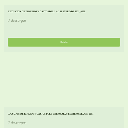
EJECUCION DE INGRESOS Y GASTOS DEL 1 AL 31 ENERO DE 2021_0001.
3 descargas
Detalles
EJCUCION DE IGRESOS Y GASTOS DEL 1 ENERO AL 28 FEBRERO DE 2021_0001
2 descargas