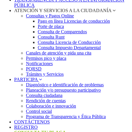
PÚBLICA
ATENCIÓN Y SERVICIOS A LA CIUDADANÍA
Consultas y Pagos Online
Pago en línea Licencias de conducción
Porte de placa
Consulta de Comparendos
Consulta Runt
Consulta Licencia de Conducción
Consulta Impuesto Departamental
Canales de atención y pida una cita
Permisos pico y placa
Notificaciones
PQRSD
Trámites y Servicios
PARTICIPA
Diagnóstico e identificación de problemas
Planeación y/o presupuesto participativo​
Consulta ciudadana
Rendición de cuentas
Colaboración e innovación
Control social
Programa de Transparencia y Ética Pública
CONTÁCTENOS
REGISTRO