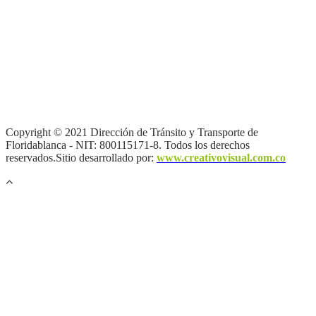
Términos y condiciones
|
Política de Seguridad y Privacidad de la
Información
|
Política de Seguridad informática
|
Política de
privacidad y tratamiento de datos personales |
Política de Derechos
de autor |
Otras políticas |
Mapa del sitio
Copyright © 2021 Dirección de Tránsito y Transporte de
Floridablanca - NIT: 800115171-8. Todos los derechos
reservados.Sitio desarrollado por:
www.creativovisual.com.co