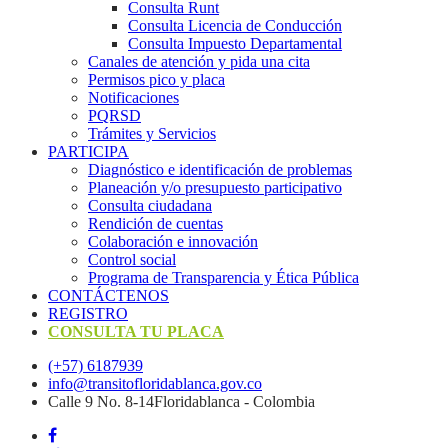
Consulta Runt
Consulta Licencia de Conducción
Consulta Impuesto Departamental
Canales de atención y pida una cita
Permisos pico y placa
Notificaciones
PQRSD
Trámites y Servicios
PARTICIPA
Diagnóstico e identificación de problemas
Planeación y/o presupuesto participativo​
Consulta ciudadana
Rendición de cuentas
Colaboración e innovación
Control social
Programa de Transparencia y Ética Pública
CONTÁCTENOS
REGISTRO
CONSULTA TU PLACA
(+57) 6187939
info@transitofloridablanca.gov.co
Calle 9 No. 8-14Floridablanca - Colombia