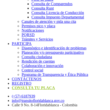
Consulta de Comparendos
Consulta Runt
Consulta Licencia de Conducción
Consulta Impuesto Departamental
Canales de atención y pida una cita
Permisos pico y placa
Notificaciones
PQRSD
Trámites y Servicios
PARTICIPA
Diagnóstico e identificación de problemas
Planeación y/o presupuesto participativo​
Consulta ciudadana
Rendición de cuentas
Colaboración e innovación
Control social
Programa de Transparencia y Ética Pública
CONTÁCTENOS
REGISTRO
CONSULTA TU PLACA
(+57) 6187939
info@transitofloridablanca.gov.co
Calle 9 No. 8-14Floridablanca - Colombia