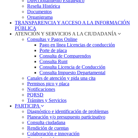
Direccionamiento Estratégico
Reseña Histórica
Documentos
Organigrama
TRANSPARENCIA Y ACCESO A LA INFORMACIÓN
PÚBLICA
ATENCIÓN Y SERVICIOS A LA CIUDADANÍA
Consultas y Pagos Online
Pago en línea Licencias de conducción
Porte de placa
Consulta de Comparendos
Consulta Runt
Consulta Licencia de Conducción
Consulta Impuesto Departamental
Canales de atención y pida una cita
Permisos pico y placa
Notificaciones
PQRSD
Trámites y Servicios
PARTICIPA
Diagnóstico e identificación de problemas
Planeación y/o presupuesto participativo​
Consulta ciudadana
Rendición de cuentas
Colaboración e innovación