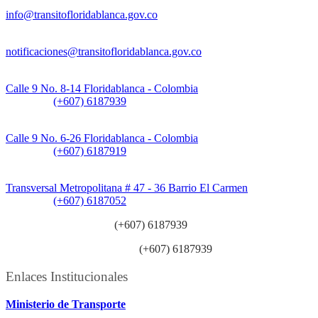
Información General:
info@transitofloridablanca.gov.co
Notificaciones Judiciales:
notificaciones@transitofloridablanca.gov.co
Sede Principal:
Calle 9 No. 8-14 Floridablanca - Colombia
Teléfono:
(+607) 6187939
Sede CAT (Centro de Atención al Tránsito):
Calle 9 No. 6-26 Floridablanca - Colombia
Teléfono:
(+607) 6187919
Sede Patios:
Transversal Metropolitana # 47 - 36 Barrio El Carmen
Teléfono:
(+607) 6187052
Línea anticorrupción:
(+607) 6187939
Línea atención ciudadanía:
(+607) 6187939
Enlaces Institucionales
Ministerio de Transporte