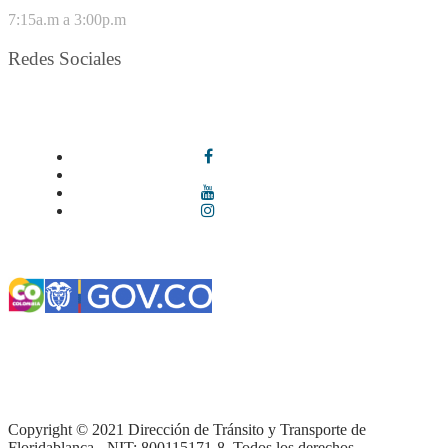
VIERNES
7:15a.m a 3:00p.m
Redes Sociales
Síguenos en redes sociales
Términos y condiciones
|
Política de Seguridad y Privacidad de la
Información
|
Política de Seguridad informática
|
Política de
privacidad y tratamiento de datos personales |
Política de Derechos
de autor |
Otras políticas |
Mapa del sitio
Copyright © 2021 Dirección de Tránsito y Transporte de
Floridablanca - NIT: 800115171-8. Todos los derechos