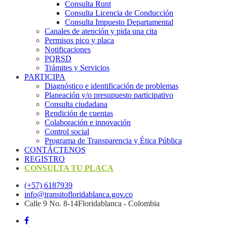
Consulta Runt
Consulta Licencia de Conducción
Consulta Impuesto Departamental
Canales de atención y pida una cita
Permisos pico y placa
Notificaciones
PQRSD
Trámites y Servicios
PARTICIPA
Diagnóstico e identificación de problemas
Planeación y/o presupuesto participativo​
Consulta ciudadana
Rendición de cuentas
Colaboración e innovación
Control social
Programa de Transparencia y Ética Pública
CONTÁCTENOS
REGISTRO
CONSULTA TU PLACA
(+57) 6187939
info@transitofloridablanca.gov.co
Calle 9 No. 8-14Floridablanca - Colombia