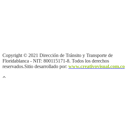
Términos y condiciones
|
Política de Seguridad y Privacidad de la
Información
|
Política de Seguridad informática
|
Política de
privacidad y tratamiento de datos personales |
Política de Derechos
de autor |
Otras políticas |
Mapa del sitio
Copyright © 2021 Dirección de Tránsito y Transporte de
Floridablanca - NIT: 800115171-8. Todos los derechos
reservados.Sitio desarrollado por:
www.creativovisual.com.co