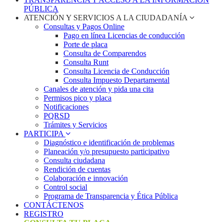
PÚBLICA
ATENCIÓN Y SERVICIOS A LA CIUDADANÍA
Consultas y Pagos Online
Pago en línea Licencias de conducción
Porte de placa
Consulta de Comparendos
Consulta Runt
Consulta Licencia de Conducción
Consulta Impuesto Departamental
Canales de atención y pida una cita
Permisos pico y placa
Notificaciones
PQRSD
Trámites y Servicios
PARTICIPA
Diagnóstico e identificación de problemas
Planeación y/o presupuesto participativo​
Consulta ciudadana
Rendición de cuentas
Colaboración e innovación
Control social
Programa de Transparencia y Ética Pública
CONTÁCTENOS
REGISTRO