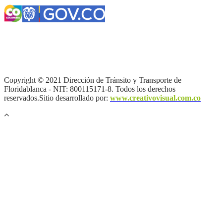
Términos y condiciones
|
Política de Seguridad y Privacidad de la
Información
|
Política de Seguridad informática
|
Política de
privacidad y tratamiento de datos personales |
Política de Derechos
de autor |
Otras políticas |
Mapa del sitio
Copyright © 2021 Dirección de Tránsito y Transporte de
Floridablanca - NIT: 800115171-8. Todos los derechos
reservados.Sitio desarrollado por:
www.creativovisual.com.co