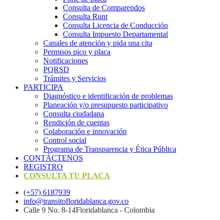
Consulta de Comparendos
Consulta Runt
Consulta Licencia de Conducción
Consulta Impuesto Departamental
Canales de atención y pida una cita
Permisos pico y placa
Notificaciones
PQRSD
Trámites y Servicios
PARTICIPA
Diagnóstico e identificación de problemas
Planeación y/o presupuesto participativo​
Consulta ciudadana
Rendición de cuentas
Colaboración e innovación
Control social
Programa de Transparencia y Ética Pública
CONTÁCTENOS
REGISTRO
CONSULTA TU PLACA
(+57) 6187939
info@transitofloridablanca.gov.co
Calle 9 No. 8-14Floridablanca - Colombia