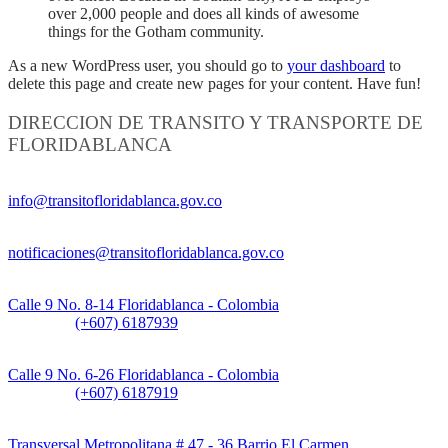
over 2,000 people and does all kinds of awesome
things for the Gotham community.
As a new WordPress user, you should go to
your dashboard
to
delete this page and create new pages for your content. Have fun!
DIRECCION DE TRANSITO Y TRANSPORTE DE
FLORIDABLANCA
Información General:
info@transitofloridablanca.gov.co
Notificaciones Judiciales:
notificaciones@transitofloridablanca.gov.co
Sede Principal:
Calle 9 No. 8-14 Floridablanca - Colombia
Teléfono:
(+607) 6187939
Sede CAT (Centro de Atención al Tránsito):
Calle 9 No. 6-26 Floridablanca - Colombia
Teléfono:
(+607) 6187919
Sede Patios:
Transversal Metropolitana # 47 - 36 Barrio El Carmen