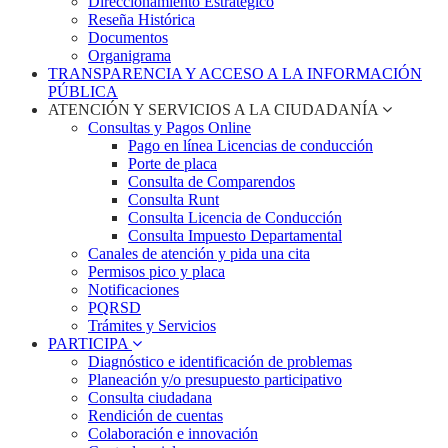
Direccionamiento Estratégico
Reseña Histórica
Documentos
Organigrama
TRANSPARENCIA Y ACCESO A LA INFORMACIÓN
PÚBLICA
ATENCIÓN Y SERVICIOS A LA CIUDADANÍA
Consultas y Pagos Online
Pago en línea Licencias de conducción
Porte de placa
Consulta de Comparendos
Consulta Runt
Consulta Licencia de Conducción
Consulta Impuesto Departamental
Canales de atención y pida una cita
Permisos pico y placa
Notificaciones
PQRSD
Trámites y Servicios
PARTICIPA
Diagnóstico e identificación de problemas
Planeación y/o presupuesto participativo​
Consulta ciudadana
Rendición de cuentas
Colaboración e innovación