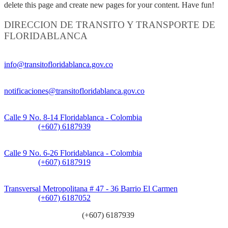
delete this page and create new pages for your content. Have fun!
DIRECCION DE TRANSITO Y TRANSPORTE DE
FLORIDABLANCA
Información General:
info@transitofloridablanca.gov.co
Notificaciones Judiciales:
notificaciones@transitofloridablanca.gov.co
Sede Principal:
Calle 9 No. 8-14 Floridablanca - Colombia
Teléfono:
(+607) 6187939
Sede CAT (Centro de Atención al Tránsito):
Calle 9 No. 6-26 Floridablanca - Colombia
Teléfono:
(+607) 6187919
Sede Patios:
Transversal Metropolitana # 47 - 36 Barrio El Carmen
Teléfono:
(+607) 6187052
Línea anticorrupción:
(+607) 6187939