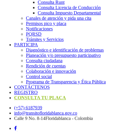
Consulta Runt
Consulta Licencia de Conducción
Consulta Impuesto Departamental
Canales de atención y pida una cita
Permisos pico y placa
Notificaciones
PQRSD
Trámites y Servicios
PARTICIPA
Diagnóstico e identificación de problemas
Planeación y/o presupuesto participativo​
Consulta ciudadana
Rendición de cuentas
Colaboración e innovación
Control social
Programa de Transparencia y Ética Pública
CONTÁCTENOS
REGISTRO
CONSULTA TU PLACA
(+57) 6187939
info@transitofloridablanca.gov.co
Calle 9 No. 8-14Floridablanca - Colombia