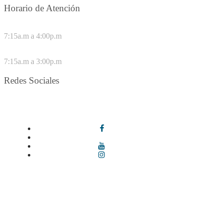
Horario de Atención
DE LUNES A JUEVES
7:15a.m a 4:00p.m
VIERNES
7:15a.m a 3:00p.m
Redes Sociales
Síguenos en redes sociales
Términos y condiciones
|
Política de Seguridad y Privacidad de la
Información
|
Política de Seguridad informática
|
Política de