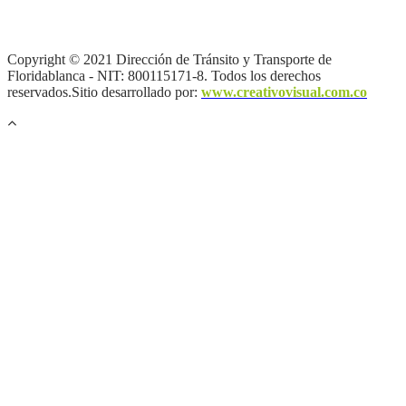
privacidad y tratamiento de datos personales |
Política de Derechos
de autor |
Otras políticas |
Mapa del sitio
Copyright © 2021 Dirección de Tránsito y Transporte de
Floridablanca - NIT: 800115171-8. Todos los derechos
reservados.Sitio desarrollado por:
www.creativovisual.com.co