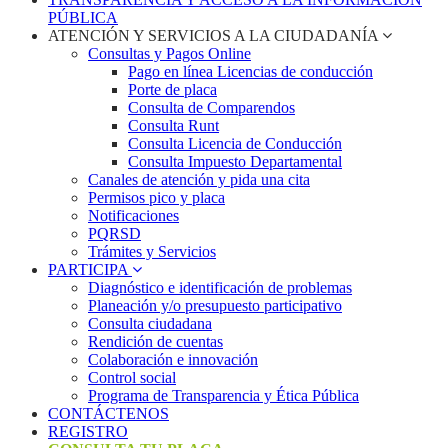
PÚBLICA
ATENCIÓN Y SERVICIOS A LA CIUDADANÍA
Consultas y Pagos Online
Pago en línea Licencias de conducción
Porte de placa
Consulta de Comparendos
Consulta Runt
Consulta Licencia de Conducción
Consulta Impuesto Departamental
Canales de atención y pida una cita
Permisos pico y placa
Notificaciones
PQRSD
Trámites y Servicios
PARTICIPA
Diagnóstico e identificación de problemas
Planeación y/o presupuesto participativo​
Consulta ciudadana
Rendición de cuentas
Colaboración e innovación
Control social
Programa de Transparencia y Ética Pública
CONTÁCTENOS
REGISTRO