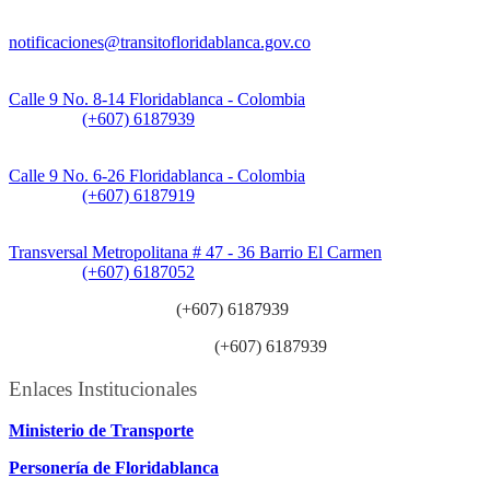
Notificaciones Judiciales:
notificaciones@transitofloridablanca.gov.co
Sede Principal:
Calle 9 No. 8-14 Floridablanca - Colombia
Teléfono:
(+607) 6187939
Sede CAT (Centro de Atención al Tránsito):
Calle 9 No. 6-26 Floridablanca - Colombia
Teléfono:
(+607) 6187919
Sede Patios:
Transversal Metropolitana # 47 - 36 Barrio El Carmen
Teléfono:
(+607) 6187052
Línea anticorrupción:
(+607) 6187939
Línea atención ciudadanía:
(+607) 6187939
Enlaces Institucionales
Ministerio de Transporte
Personería de Floridablanca