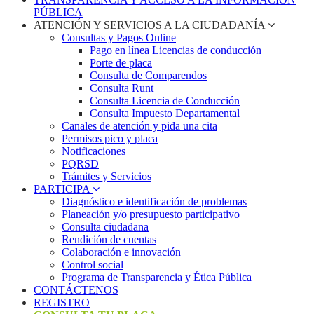
PÚBLICA
ATENCIÓN Y SERVICIOS A LA CIUDADANÍA
Consultas y Pagos Online
Pago en línea Licencias de conducción
Porte de placa
Consulta de Comparendos
Consulta Runt
Consulta Licencia de Conducción
Consulta Impuesto Departamental
Canales de atención y pida una cita
Permisos pico y placa
Notificaciones
PQRSD
Trámites y Servicios
PARTICIPA
Diagnóstico e identificación de problemas
Planeación y/o presupuesto participativo​
Consulta ciudadana
Rendición de cuentas
Colaboración e innovación
Control social
Programa de Transparencia y Ética Pública
CONTÁCTENOS
REGISTRO