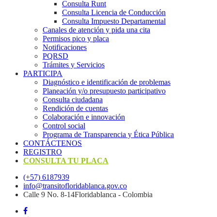
Consulta Runt
Consulta Licencia de Conducción
Consulta Impuesto Departamental
Canales de atención y pida una cita
Permisos pico y placa
Notificaciones
PQRSD
Trámites y Servicios
PARTICIPA
Diagnóstico e identificación de problemas
Planeación y/o presupuesto participativo​
Consulta ciudadana
Rendición de cuentas
Colaboración e innovación
Control social
Programa de Transparencia y Ética Pública
CONTÁCTENOS
REGISTRO
CONSULTA TU PLACA
(+57) 6187939
info@transitofloridablanca.gov.co
Calle 9 No. 8-14Floridablanca - Colombia