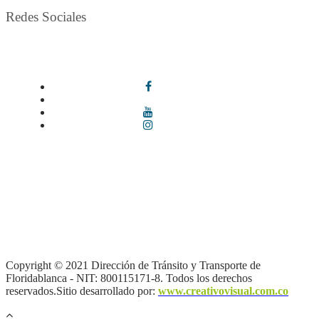
Redes Sociales
Síguenos en redes sociales
Términos y condiciones
|
Política de Seguridad y Privacidad de la
Información
|
Política de Seguridad informática
|
Política de
privacidad y tratamiento de datos personales |
Política de Derechos
de autor |
Otras políticas |
Mapa del sitio
Copyright © 2021 Dirección de Tránsito y Transporte de
Floridablanca - NIT: 800115171-8. Todos los derechos
reservados.Sitio desarrollado por:
www.creativovisual.com.co