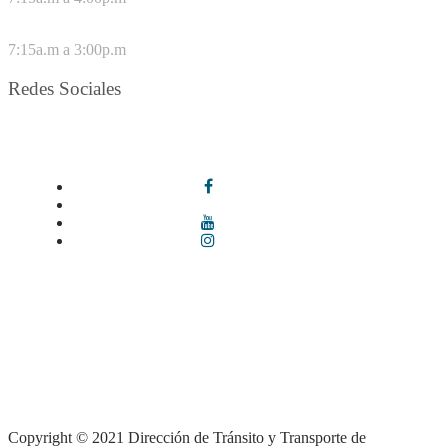
VIERNES
7:15a.m a 3:00p.m
Redes Sociales
Síguenos en redes sociales
Términos y condiciones
|
Política de Seguridad y Privacidad de la
Información
|
Política de Seguridad informática
|
Política de
privacidad y tratamiento de datos personales |
Política de Derechos
de autor |
Otras políticas |
Mapa del sitio
Copyright © 2021 Dirección de Tránsito y Transporte de