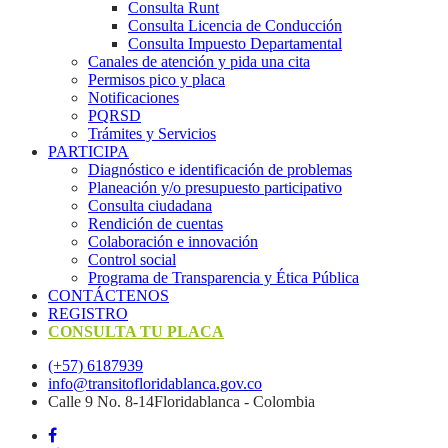
Consulta Runt
Consulta Licencia de Conducción
Consulta Impuesto Departamental
Canales de atención y pida una cita
Permisos pico y placa
Notificaciones
PQRSD
Trámites y Servicios
PARTICIPA
Diagnóstico e identificación de problemas
Planeación y/o presupuesto participativo​
Consulta ciudadana
Rendición de cuentas
Colaboración e innovación
Control social
Programa de Transparencia y Ética Pública
CONTÁCTENOS
REGISTRO
CONSULTA TU PLACA
(+57) 6187939
info@transitofloridablanca.gov.co
Calle 9 No. 8-14Floridablanca - Colombia