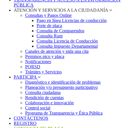
PÚBLICA
ATENCIÓN Y SERVICIOS A LA CIUDADANÍA
Consultas y Pagos Online
Pago en línea Licencias de conducción
Porte de placa
Consulta de Comparendos
Consulta Runt
Consulta Licencia de Conducción
Consulta Impuesto Departamental
Canales de atención y pida una cita
Permisos pico y placa
Notificaciones
PQRSD
Trámites y Servicios
PARTICIPA
Diagnóstico e identificación de problemas
Planeación y/o presupuesto participativo​
Consulta ciudadana
Rendición de cuentas
Colaboración e innovación
Control social
Programa de Transparencia y Ética Pública
CONTÁCTENOS
REGISTRO