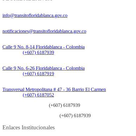
Información General:
info@transitofloridablanca.gov.co
Notificaciones Judiciales:
notificaciones@transitofloridablanca.gov.co
Sede Principal:
Calle 9 No. 8-14 Floridablanca - Colombia
Teléfono:
(+607) 6187939
Sede CAT (Centro de Atención al Tránsito):
Calle 9 No. 6-26 Floridablanca - Colombia
Teléfono:
(+607) 6187919
Sede Patios:
Transversal Metropolitana # 47 - 36 Barrio El Carmen
Teléfono:
(+607) 6187052
Línea anticorrupción:
(+607) 6187939
Línea atención ciudadanía:
(+607) 6187939
Enlaces Institucionales