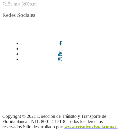
7:15a.m a 3:00p.m
Redes Sociales
Síguenos en redes sociales
Términos y condiciones
|
Política de Seguridad y Privacidad de la
Información
|
Política de Seguridad informática
|
Política de
privacidad y tratamiento de datos personales |
Política de Derechos
de autor |
Otras políticas |
Mapa del sitio
Copyright © 2021 Dirección de Tránsito y Transporte de
Floridablanca - NIT: 800115171-8. Todos los derechos
reservados.Sitio desarrollado por:
www.creativovisual.com.co