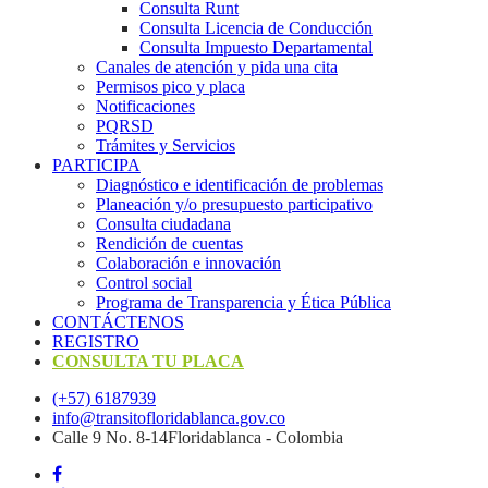
Consulta Runt
Consulta Licencia de Conducción
Consulta Impuesto Departamental
Canales de atención y pida una cita
Permisos pico y placa
Notificaciones
PQRSD
Trámites y Servicios
PARTICIPA
Diagnóstico e identificación de problemas
Planeación y/o presupuesto participativo​
Consulta ciudadana
Rendición de cuentas
Colaboración e innovación
Control social
Programa de Transparencia y Ética Pública
CONTÁCTENOS
REGISTRO
CONSULTA TU PLACA
(+57) 6187939
info@transitofloridablanca.gov.co
Calle 9 No. 8-14Floridablanca - Colombia