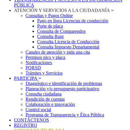
PÚBLICA
ATENCIÓN Y SERVICIOS A LA CIUDADANÍA
Consultas y Pagos Online
Pago en línea Licencias de conducción
Porte de placa
Consulta de Comparendos
Consulta Runt
Consulta Licencia de Conducción
Consulta Impuesto Departamental
Canales de atención y pida una cita
Permisos pico y placa
Notificaciones
PQRSD
Trámites y Servicios
PARTICIPA
Diagnóstico e identificación de problemas
Planeación y/o presupuesto participativo​
Consulta ciudadana
Rendición de cuentas
Colaboración e innovación
Control social
Programa de Transparencia y Ética Pública
CONTÁCTENOS
REGISTRO