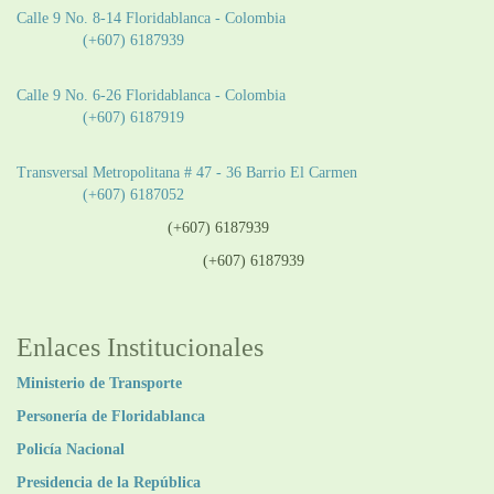
Calle 9 No. 8-14 Floridablanca - Colombia
Teléfono:
(+607) 6187939
Sede CAT (Centro de Atención al Tránsito):
Calle 9 No. 6-26 Floridablanca - Colombia
Teléfono:
(+607) 6187919
Sede Patios:
Transversal Metropolitana # 47 - 36 Barrio El Carmen
Teléfono:
(+607) 6187052
Línea anticorrupción:
(+607) 6187939
Línea atención ciudadanía:
(+607) 6187939
Enlaces Institucionales
Ministerio de Transporte
Personería de Floridablanca
Policía Nacional
Presidencia de la República