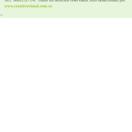
NIT: 800115171-8. Todos los derechos reservados.Sitio desarrollado por:
www.creativovisual.com.co