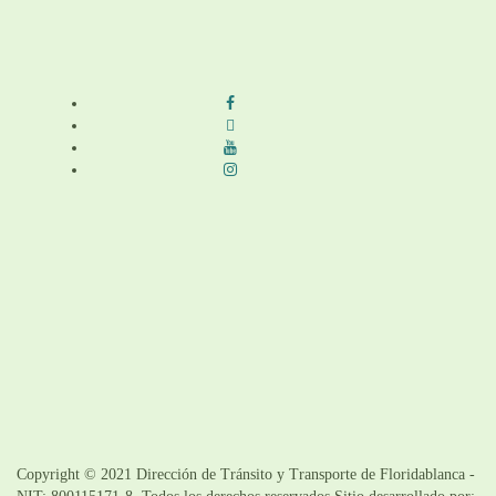
Síguenos en redes sociales
Términos y condiciones
|
Política de Seguridad y Privacidad de la
Información
|
Política de Seguridad informática
|
Política de privacidad y
tratamiento de datos personales |
Política de Derechos de autor |
Otras
políticas |
Mapa del sitio
Copyright © 2021 Dirección de Tránsito y Transporte de Floridablanca -