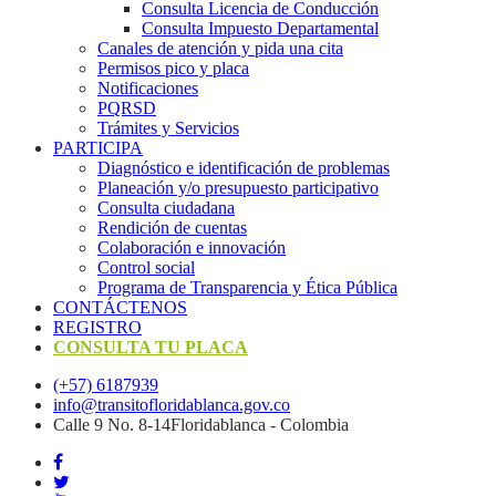
Consulta Licencia de Conducción
Consulta Impuesto Departamental
Canales de atención y pida una cita
Permisos pico y placa
Notificaciones
PQRSD
Trámites y Servicios
PARTICIPA
Diagnóstico e identificación de problemas
Planeación y/o presupuesto participativo​
Consulta ciudadana
Rendición de cuentas
Colaboración e innovación
Control social
Programa de Transparencia y Ética Pública
CONTÁCTENOS
REGISTRO
CONSULTA TU PLACA
(+57) 6187939
info@transitofloridablanca.gov.co
Calle 9 No. 8-14Floridablanca - Colombia