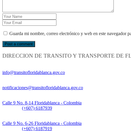
Guarda mi nombre, correo electrónico y web en este navegador p
DIRECCION DE TRANSITO Y TRANSPORTE DE 
Información General:
info@transitofloridablanca.gov.co
Notificaciones Judiciales:
notificaciones@transitofloridablanca.gov.co
Sede Principal:
Calle 9 No. 8-14 Floridablanca - Colombia
Teléfono:
(+607) 6187939
Sede CAT (Centro de Atención al Tránsito):
Calle 9 No. 6-26 Floridablanca - Colombia
Teléfono:
(+607) 6187919