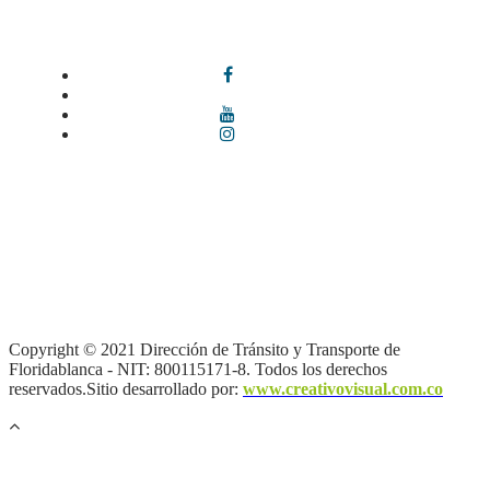
Síguenos en redes sociales
Términos y condiciones
|
Política de Seguridad y Privacidad de la
Información
|
Política de Seguridad informática
|
Política de
privacidad y tratamiento de datos personales |
Política de Derechos
de autor |
Otras políticas |
Mapa del sitio
Copyright © 2021 Dirección de Tránsito y Transporte de
Floridablanca - NIT: 800115171-8. Todos los derechos
reservados.Sitio desarrollado por:
www.creativovisual.com.co