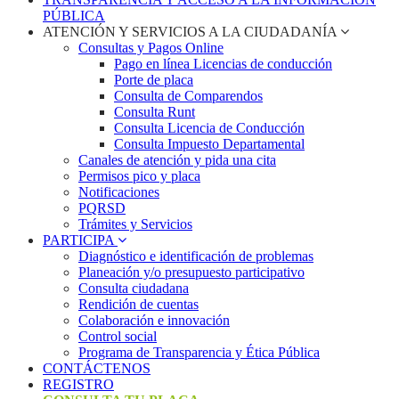
PÚBLICA
ATENCIÓN Y SERVICIOS A LA CIUDADANÍA
Consultas y Pagos Online
Pago en línea Licencias de conducción
Porte de placa
Consulta de Comparendos
Consulta Runt
Consulta Licencia de Conducción
Consulta Impuesto Departamental
Canales de atención y pida una cita
Permisos pico y placa
Notificaciones
PQRSD
Trámites y Servicios
PARTICIPA
Diagnóstico e identificación de problemas
Planeación y/o presupuesto participativo​
Consulta ciudadana
Rendición de cuentas
Colaboración e innovación
Control social
Programa de Transparencia y Ética Pública
CONTÁCTENOS
REGISTRO