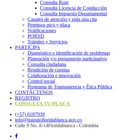
Consulta Runt
Consulta Licencia de Conducción
Consulta Impuesto Departamental
Canales de atención y pida una cita
Permisos pico y placa
Notificaciones
PQRSD
Trámites y Servicios
PARTICIPA
Diagnóstico e identificación de problemas
Planeación y/o presupuesto participativo​
Consulta ciudadana
Rendición de cuentas
Colaboración e innovación
Control social
Programa de Transparencia y Ética Pública
CONTÁCTENOS
REGISTRO
CONSULTA TU PLACA
(+57) 6187939
info@transitofloridablanca.gov.co
Calle 9 No. 8-14Floridablanca - Colombia