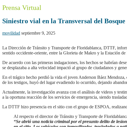
Prensa Virtual
Siniestro vial en la Transversal del Bosque
movilidad
septiembre 9, 2025
La Dirección de Tránsito y Transporte de Floridablanca, DTTF, informa 
sentido occidente-oriente, entre la Glorieta de Makro y la Estación d
De acuerdo con las primeras indagaciones, los hechos se habrían des
se desplazaba a alta velocidad impactó al grupo de ciudadanos y gene
En el trágico hecho perdió la vida el joven Anderson Báez Mendoza, d
de los testigos, huyó del lugar evadiendo lo ocurrido, dejando abando
Actualmente, la investigación avanza con el análisis de videos y testi
a la oportuna reacción de los servicios de emergencia, siendo traslada
La DTTF hizo presencia en el sitio con el grupo de ESPOA, realizando 
Al respecto el director de Tránsito y Transporte de Floridablan
“Se abrió una noticia criminal por el presunto delito de lesi
en el sitio. Los vehículos son inmovilizados, trasladados a pati