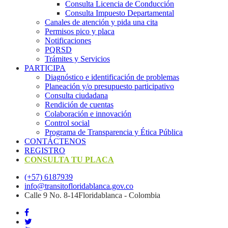
Consulta Licencia de Conducción
Consulta Impuesto Departamental
Canales de atención y pida una cita
Permisos pico y placa
Notificaciones
PQRSD
Trámites y Servicios
PARTICIPA
Diagnóstico e identificación de problemas
Planeación y/o presupuesto participativo​
Consulta ciudadana
Rendición de cuentas
Colaboración e innovación
Control social
Programa de Transparencia y Ética Pública
CONTÁCTENOS
REGISTRO
CONSULTA TU PLACA
(+57) 6187939
info@transitofloridablanca.gov.co
Calle 9 No. 8-14Floridablanca - Colombia