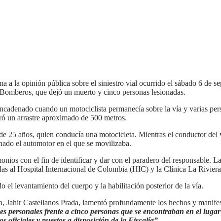
a la opinión pública sobre el siniestro vial ocurrido el sábado 6 de se
e Bomberos, que dejó un muerto y cinco personas lesionadas.
encadenado cuando un motociclista permanecía sobre la vía y varias per
ró un arrastre aproximado de 500 metros.
e 25 años, quien conducía una motocicleta. Mientras el conductor del 
nado el automotor en el que se movilizaba.
monios con el fin de identificar y dar con el paradero del responsable. 
das al Hospital Internacional de Colombia (HIC) y la Clínica La Riviera
el levantamiento del cuerpo y la habilitación posterior de la vía.
ca, Jahir Castellanos Prada, lamentó profundamente los hechos y manife
ones personales frente a cinco personas que se encontraban en el luga
os oficiales y puestos a disposición de la Fiscalía”.