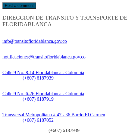
DIRECCION DE TRANSITO Y TRANSPORTE DE
FLORIDABLANCA
Información General:
info@transitofloridablanca.gov.co
Notificaciones Judiciales:
notificaciones@transitofloridablanca.gov.co
Sede Principal:
Calle 9 No. 8-14 Floridablanca - Colombia
Teléfono:
(+607) 6187939
Sede CAT (Centro de Atención al Tránsito):
Calle 9 No. 6-26 Floridablanca - Colombia
Teléfono:
(+607) 6187919
Sede Patios:
Transversal Metropolitana # 47 - 36 Barrio El Carmen
Teléfono:
(+607) 6187052
Línea anticorrupción:
(+607) 6187939