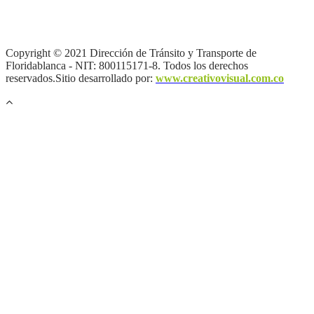
Información
|
Política de Seguridad informática
|
Política de
privacidad y tratamiento de datos personales |
Política de Derechos
de autor |
Otras políticas |
Mapa del sitio
Copyright © 2021 Dirección de Tránsito y Transporte de
Floridablanca - NIT: 800115171-8. Todos los derechos
reservados.Sitio desarrollado por:
www.creativovisual.com.co