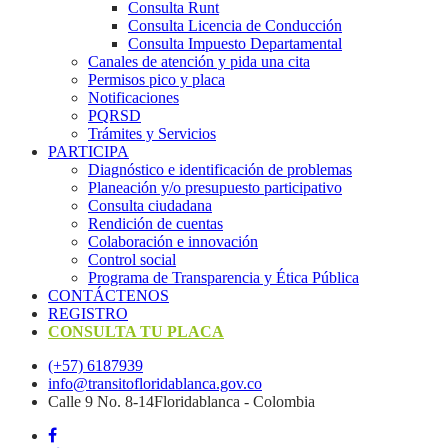
Consulta Runt
Consulta Licencia de Conducción
Consulta Impuesto Departamental
Canales de atención y pida una cita
Permisos pico y placa
Notificaciones
PQRSD
Trámites y Servicios
PARTICIPA
Diagnóstico e identificación de problemas
Planeación y/o presupuesto participativo​
Consulta ciudadana
Rendición de cuentas
Colaboración e innovación
Control social
Programa de Transparencia y Ética Pública
CONTÁCTENOS
REGISTRO
CONSULTA TU PLACA
(+57) 6187939
info@transitofloridablanca.gov.co
Calle 9 No. 8-14Floridablanca - Colombia