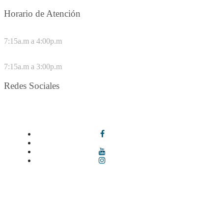
Horario de Atención
DE LUNES A JUEVES
7:15a.m a 4:00p.m
VIERNES
7:15a.m a 3:00p.m
Redes Sociales
Síguenos en redes sociales
Términos y condiciones
|
Política de Seguridad y Privacidad de la