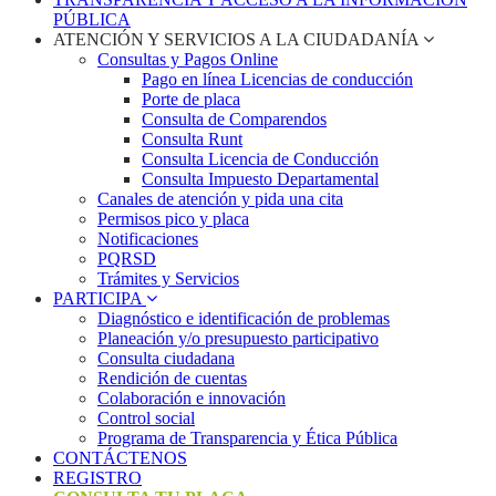
PÚBLICA
ATENCIÓN Y SERVICIOS A LA CIUDADANÍA
Consultas y Pagos Online
Pago en línea Licencias de conducción
Porte de placa
Consulta de Comparendos
Consulta Runt
Consulta Licencia de Conducción
Consulta Impuesto Departamental
Canales de atención y pida una cita
Permisos pico y placa
Notificaciones
PQRSD
Trámites y Servicios
PARTICIPA
Diagnóstico e identificación de problemas
Planeación y/o presupuesto participativo​
Consulta ciudadana
Rendición de cuentas
Colaboración e innovación
Control social
Programa de Transparencia y Ética Pública
CONTÁCTENOS
REGISTRO