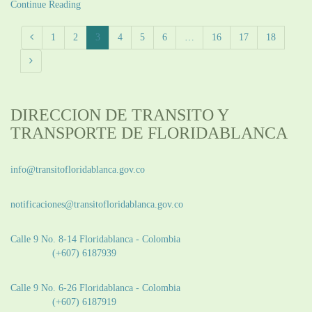
Continue Reading
1
2
3
4
5
6
…
16
17
18
DIRECCION DE TRANSITO Y
TRANSPORTE DE FLORIDABLANCA
Información General:
info@transitofloridablanca.gov.co
Notificaciones Judiciales:
notificaciones@transitofloridablanca.gov.co
Sede Principal:
Calle 9 No. 8-14 Floridablanca - Colombia
Teléfono:
(+607) 6187939
Sede CAT (Centro de Atención al Tránsito):
Calle 9 No. 6-26 Floridablanca - Colombia
Teléfono:
(+607) 6187919