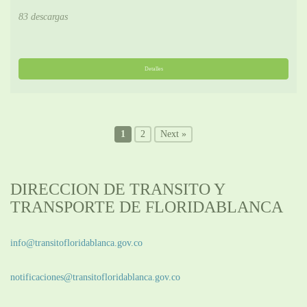
83 descargas
Detalles
1
2
Next »
DIRECCION DE TRANSITO Y
TRANSPORTE DE FLORIDABLANCA
Información General:
info@transitofloridablanca.gov.co
Notificaciones Judiciales:
notificaciones@transitofloridablanca.gov.co
Sede Principal: