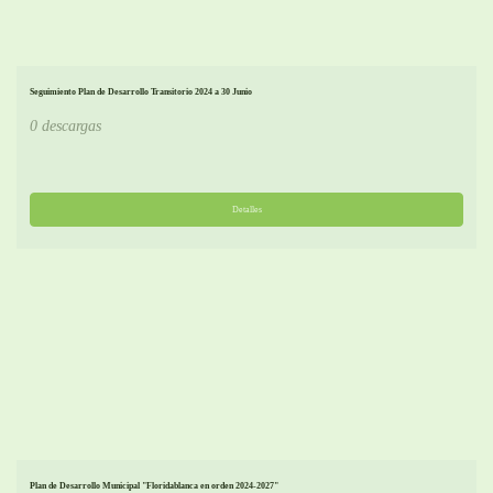
Seguimiento Plan de Desarrollo Transitorio 2024 a 30 Junio
0 descargas
Detalles
Plan de Desarrollo Municipal "Floridablanca en orden 2024-2027"