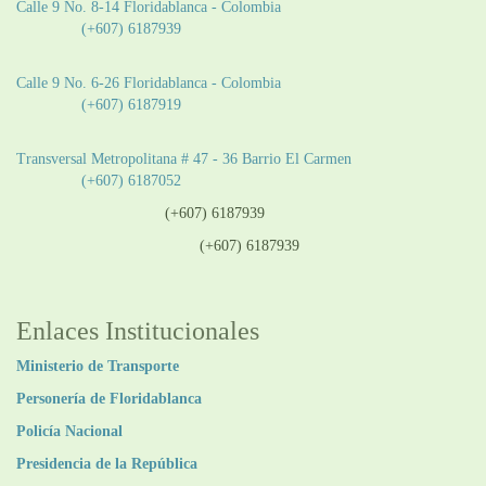
Calle 9 No. 8-14 Floridablanca - Colombia
Teléfono:
(+607) 6187939
Sede CAT (Centro de Atención al Tránsito):
Calle 9 No. 6-26 Floridablanca - Colombia
Teléfono:
(+607) 6187919
Sede Patios:
Transversal Metropolitana # 47 - 36 Barrio El Carmen
Teléfono:
(+607) 6187052
Línea anticorrupción:
(+607) 6187939
Línea atención ciudadanía:
(+607) 6187939
Enlaces Institucionales
Ministerio de Transporte
Personería de Floridablanca
Policía Nacional
Presidencia de la República