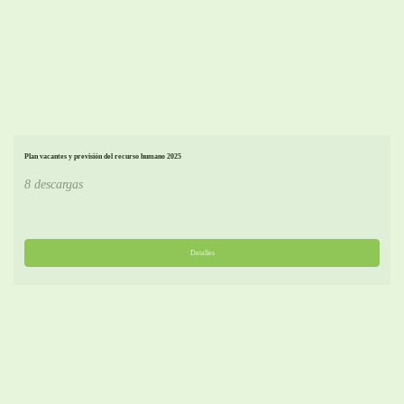
Plan vacantes y previsión del recurso humano 2025
8 descargas
Detalles