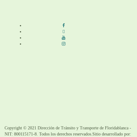
Síguenos en redes sociales
Términos y condiciones
|
Política de Seguridad y Privacidad de la
Información
|
Política de Seguridad informática
|
Política de privacidad y
tratamiento de datos personales |
Política de Derechos de autor |
Otras
políticas |
Mapa del sitio
Copyright © 2021 Dirección de Tránsito y Transporte de Floridablanca -
NIT: 800115171-8. Todos los derechos reservados.Sitio desarrollado por: