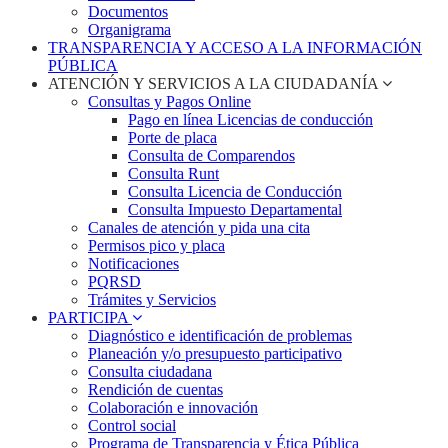
Documentos
Organigrama
TRANSPARENCIA Y ACCESO A LA INFORMACIÓN
PÚBLICA
ATENCIÓN Y SERVICIOS A LA CIUDADANÍA
Consultas y Pagos Online
Pago en línea Licencias de conducción
Porte de placa
Consulta de Comparendos
Consulta Runt
Consulta Licencia de Conducción
Consulta Impuesto Departamental
Canales de atención y pida una cita
Permisos pico y placa
Notificaciones
PQRSD
Trámites y Servicios
PARTICIPA
Diagnóstico e identificación de problemas
Planeación y/o presupuesto participativo​
Consulta ciudadana
Rendición de cuentas
Colaboración e innovación
Control social
Programa de Transparencia y Ética Pública