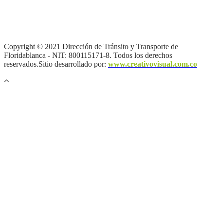
Términos y condiciones
|
Política de Seguridad y Privacidad de la
Información
|
Política de Seguridad informática
|
Política de
privacidad y tratamiento de datos personales |
Política de Derechos
de autor |
Otras políticas |
Mapa del sitio
Copyright © 2021 Dirección de Tránsito y Transporte de
Floridablanca - NIT: 800115171-8. Todos los derechos
reservados.Sitio desarrollado por:
www.creativovisual.com.co