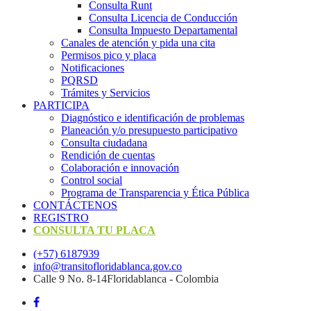
Consulta Runt
Consulta Licencia de Conducción
Consulta Impuesto Departamental
Canales de atención y pida una cita
Permisos pico y placa
Notificaciones
PQRSD
Trámites y Servicios
PARTICIPA
Diagnóstico e identificación de problemas
Planeación y/o presupuesto participativo​
Consulta ciudadana
Rendición de cuentas
Colaboración e innovación
Control social
Programa de Transparencia y Ética Pública
CONTÁCTENOS
REGISTRO
CONSULTA TU PLACA
(+57) 6187939
info@transitofloridablanca.gov.co
Calle 9 No. 8-14Floridablanca - Colombia