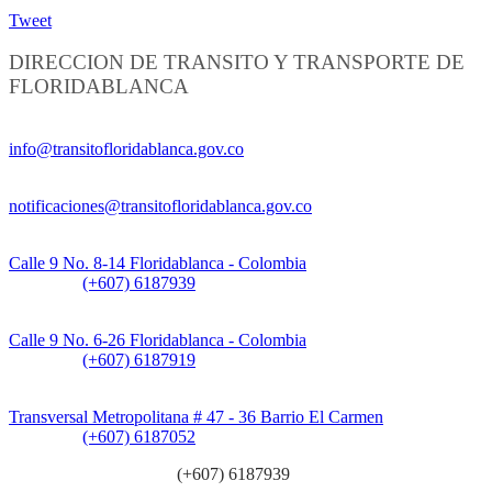
Tweet
DIRECCION DE TRANSITO Y TRANSPORTE DE
FLORIDABLANCA
Información General:
info@transitofloridablanca.gov.co
Notificaciones Judiciales:
notificaciones@transitofloridablanca.gov.co
Sede Principal:
Calle 9 No. 8-14 Floridablanca - Colombia
Teléfono:
(+607) 6187939
Sede CAT (Centro de Atención al Tránsito):
Calle 9 No. 6-26 Floridablanca - Colombia
Teléfono:
(+607) 6187919
Sede Patios:
Transversal Metropolitana # 47 - 36 Barrio El Carmen
Teléfono:
(+607) 6187052
Línea anticorrupción:
(+607) 6187939