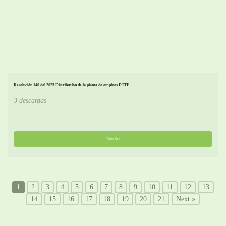
Resolución 140 del 2025 Distribución de la planta de empleos DTTF
3 descargas
Detalles
1
2
3
4
5
6
7
8
9
10
11
12
13
14
15
16
17
18
19
20
21
Next »