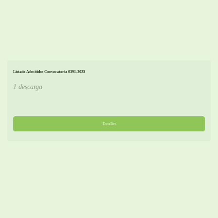
Listado Admitidos Convocatoria 0391-2025
1 descarga
Detalles