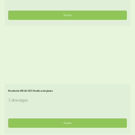
Detalles
Resolución 408 del 2025 Reubicación planta
3 descargas
Detalles