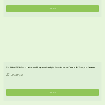
Detalles
Res 805 del 2025 - Por la cual se modifica y actualiza el plan de acción para el Control del Transporte Informal
22 descargas
Detalles