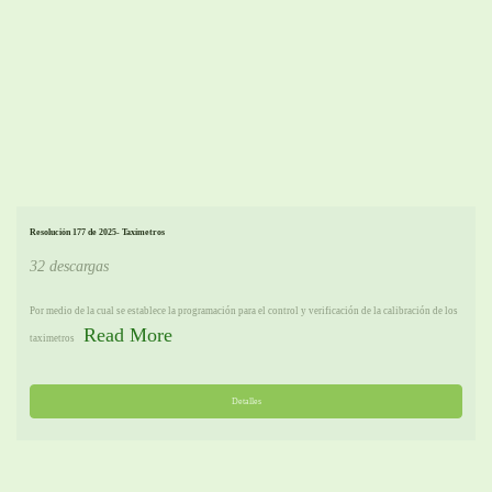
Resolución 177 de 2025- Taxímetros
32 descargas
Por medio de la cual se establece la programación para el control y verificación de la calibración de los
Read More
taximetros
Detalles