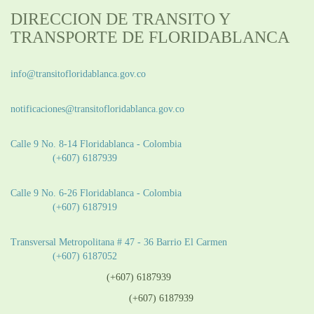
DIRECCION DE TRANSITO Y
TRANSPORTE DE FLORIDABLANCA
Información General:
info@transitofloridablanca.gov.co
Notificaciones Judiciales:
notificaciones@transitofloridablanca.gov.co
Sede Principal:
Calle 9 No. 8-14 Floridablanca - Colombia
Teléfono:
(+607) 6187939
Sede CAT (Centro de Atención al Tránsito):
Calle 9 No. 6-26 Floridablanca - Colombia
Teléfono:
(+607) 6187919
Sede Patios:
Transversal Metropolitana # 47 - 36 Barrio El Carmen
Teléfono:
(+607) 6187052
Línea anticorrupción:
(+607) 6187939
Línea atención ciudadanía:
(+607) 6187939