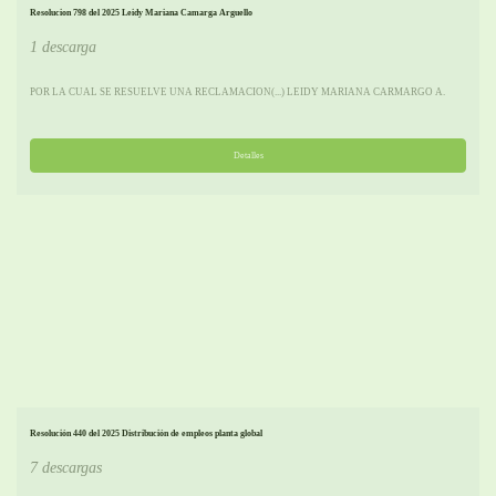
Resolucion 798 del 2025 Leidy Mariana Camarga Arguello
1 descarga
POR LA CUAL SE RESUELVE UNA RECLAMACION(...) LEIDY MARIANA CARMARGO A.
Detalles
Resolución 440 del 2025 Distribución de empleos planta global
7 descargas