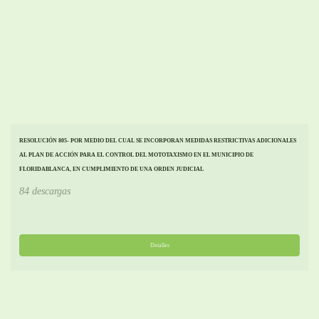
RESOLUCIÓN 805- POR MEDIO DEL CUAL SE INCORPORAN MEDIDAS RESTRICTIVAS ADICIONALES
AL PLAN DE ACCIÓN PARA EL CONTROL DEL MOTOTAXISMO EN EL MUNICIPIO DE
FLORIDABLANCA, EN CUMPLIMIENTO DE UNA ORDEN JUDICIAL
84 descargas
Detalles