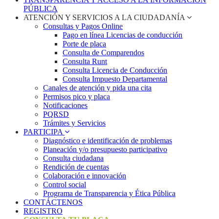
PÚBLICA
ATENCIÓN Y SERVICIOS A LA CIUDADANÍA
Consultas y Pagos Online
Pago en línea Licencias de conducción
Porte de placa
Consulta de Comparendos
Consulta Runt
Consulta Licencia de Conducción
Consulta Impuesto Departamental
Canales de atención y pida una cita
Permisos pico y placa
Notificaciones
PQRSD
Trámites y Servicios
PARTICIPA
Diagnóstico e identificación de problemas
Planeación y/o presupuesto participativo​
Consulta ciudadana
Rendición de cuentas
Colaboración e innovación
Control social
Programa de Transparencia y Ética Pública
CONTÁCTENOS
REGISTRO