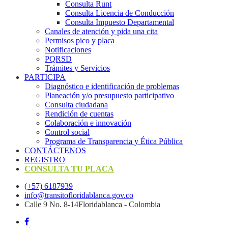
Consulta Runt
Consulta Licencia de Conducción
Consulta Impuesto Departamental
Canales de atención y pida una cita
Permisos pico y placa
Notificaciones
PQRSD
Trámites y Servicios
PARTICIPA
Diagnóstico e identificación de problemas
Planeación y/o presupuesto participativo​
Consulta ciudadana
Rendición de cuentas
Colaboración e innovación
Control social
Programa de Transparencia y Ética Pública
CONTÁCTENOS
REGISTRO
CONSULTA TU PLACA
(+57) 6187939
info@transitofloridablanca.gov.co
Calle 9 No. 8-14Floridablanca - Colombia