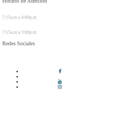
Horario de Atención
DE LUNES A JUEVES
7:15a.m a 4:00p.m
VIERNES
7:15a.m a 3:00p.m
Redes Sociales
Síguenos en redes sociales
Términos y condiciones
|
Política de Seguridad y Privacidad de la
Información
|
Política de Seguridad informática
|
Política de
privacidad y tratamiento de datos personales |
Política de Derechos