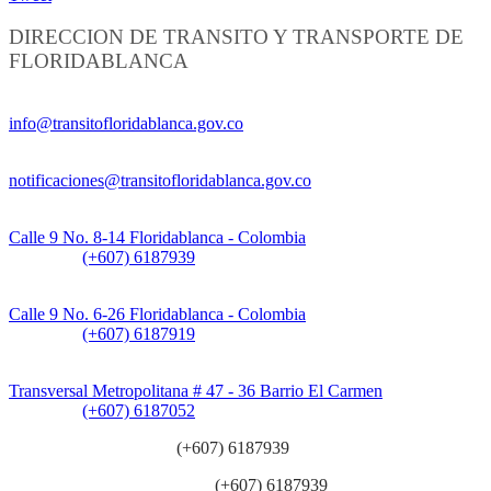
DIRECCION DE TRANSITO Y TRANSPORTE DE
FLORIDABLANCA
Información General:
info@transitofloridablanca.gov.co
Notificaciones Judiciales:
notificaciones@transitofloridablanca.gov.co
Sede Principal:
Calle 9 No. 8-14 Floridablanca - Colombia
Teléfono:
(+607) 6187939
Sede CAT (Centro de Atención al Tránsito):
Calle 9 No. 6-26 Floridablanca - Colombia
Teléfono:
(+607) 6187919
Sede Patios:
Transversal Metropolitana # 47 - 36 Barrio El Carmen
Teléfono:
(+607) 6187052
Línea anticorrupción:
(+607) 6187939
Línea atención ciudadanía:
(+607) 6187939