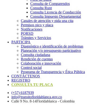
Consulta de Comparendos
Consulta Runt
Consulta Licencia de Conducción
Consulta Impuesto Departamental
Canales de atención y pida una cita
Permisos pico y placa
Notificaciones
PQRSD
Trámites y Servicios
PARTICIPA
Diagnóstico e identificación de problemas
Planeación y/o presupuesto participativo​
Consulta ciudadana
Rendición de cuentas
Colaboración e innovación
Control social
Programa de Transparencia y Ética Pública
CONTÁCTENOS
REGISTRO
CONSULTA TU PLACA
(+57) 6187939
info@transitofloridablanca.gov.co
Calle 9 No. 8-14Floridablanca - Colombia