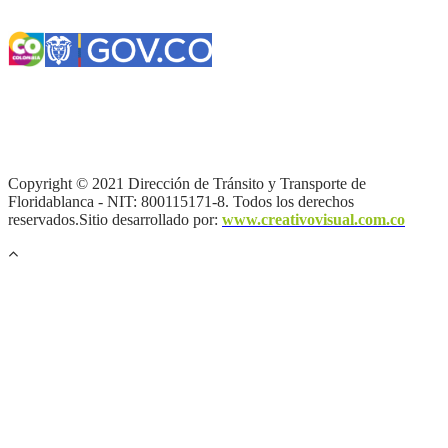
Términos y condiciones
|
Política de Seguridad y Privacidad de la
Información
|
Política de Seguridad informática
|
Política de
privacidad y tratamiento de datos personales |
Política de Derechos
de autor |
Otras políticas |
Mapa del sitio
Copyright © 2021 Dirección de Tránsito y Transporte de
Floridablanca - NIT: 800115171-8. Todos los derechos
reservados.Sitio desarrollado por:
www.creativovisual.com.co