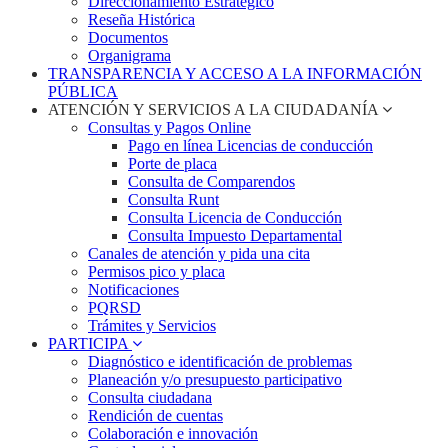
Direccionamiento Estratégico
Reseña Histórica
Documentos
Organigrama
TRANSPARENCIA Y ACCESO A LA INFORMACIÓN
PÚBLICA
ATENCIÓN Y SERVICIOS A LA CIUDADANÍA
Consultas y Pagos Online
Pago en línea Licencias de conducción
Porte de placa
Consulta de Comparendos
Consulta Runt
Consulta Licencia de Conducción
Consulta Impuesto Departamental
Canales de atención y pida una cita
Permisos pico y placa
Notificaciones
PQRSD
Trámites y Servicios
PARTICIPA
Diagnóstico e identificación de problemas
Planeación y/o presupuesto participativo​
Consulta ciudadana
Rendición de cuentas
Colaboración e innovación