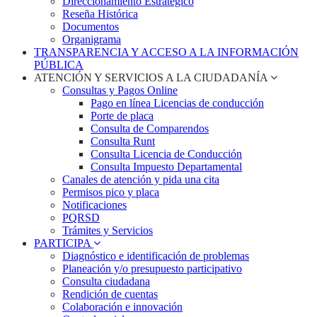
Direccionamiento Estratégico
Reseña Histórica
Documentos
Organigrama
TRANSPARENCIA Y ACCESO A LA INFORMACIÓN
PÚBLICA
ATENCIÓN Y SERVICIOS A LA CIUDADANÍA
Consultas y Pagos Online
Pago en línea Licencias de conducción
Porte de placa
Consulta de Comparendos
Consulta Runt
Consulta Licencia de Conducción
Consulta Impuesto Departamental
Canales de atención y pida una cita
Permisos pico y placa
Notificaciones
PQRSD
Trámites y Servicios
PARTICIPA
Diagnóstico e identificación de problemas
Planeación y/o presupuesto participativo​
Consulta ciudadana
Rendición de cuentas
Colaboración e innovación