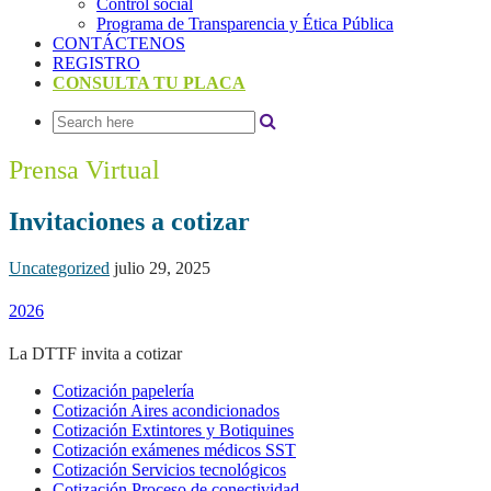
Control social
Programa de Transparencia y Ética Pública
CONTÁCTENOS
REGISTRO
CONSULTA TU PLACA
Prensa Virtual
Invitaciones a cotizar
Uncategorized
julio 29, 2025
2026
La DTTF invita a cotizar
Cotización papelería
Cotización Aires acondicionados
Cotización Extintores y Botiquines
Cotización exámenes médicos SST
Cotización Servicios tecnológicos
Cotización Proceso de conectividad