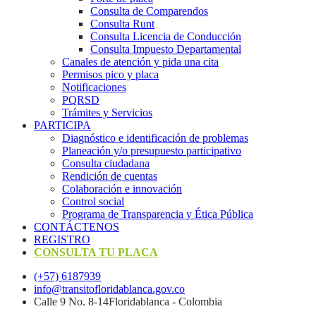
Consulta de Comparendos
Consulta Runt
Consulta Licencia de Conducción
Consulta Impuesto Departamental
Canales de atención y pida una cita
Permisos pico y placa
Notificaciones
PQRSD
Trámites y Servicios
PARTICIPA
Diagnóstico e identificación de problemas
Planeación y/o presupuesto participativo​
Consulta ciudadana
Rendición de cuentas
Colaboración e innovación
Control social
Programa de Transparencia y Ética Pública
CONTÁCTENOS
REGISTRO
CONSULTA TU PLACA
(+57) 6187939
info@transitofloridablanca.gov.co
Calle 9 No. 8-14Floridablanca - Colombia