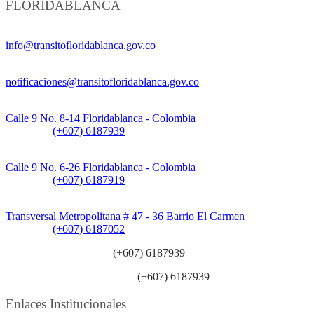
FLORIDABLANCA
Información General:
info@transitofloridablanca.gov.co
Notificaciones Judiciales:
notificaciones@transitofloridablanca.gov.co
Sede Principal:
Calle 9 No. 8-14 Floridablanca - Colombia
Teléfono:
(+607) 6187939
Sede CAT (Centro de Atención al Tránsito):
Calle 9 No. 6-26 Floridablanca - Colombia
Teléfono:
(+607) 6187919
Sede Patios:
Transversal Metropolitana # 47 - 36 Barrio El Carmen
Teléfono:
(+607) 6187052
Línea anticorrupción:
(+607) 6187939
Línea atención ciudadanía:
(+607) 6187939
Enlaces Institucionales