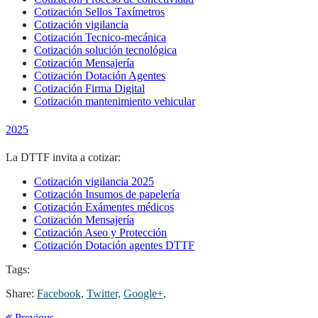
Cotización Sellos Taxímetros
Cotización vigilancia
Cotización Tecnico-mecánica
Cotización solución tecnológica
Cotización Mensajería
Cotización Dotación Agentes
Cotización Firma Digital
Cotización mantenimiento vehicular
2025
La DTTF invita a cotizar:
Cotización vigilancia 2025
Cotización Insumos de papelería
Cotización Exámentes médicos
Cotización Mensajería
Cotización Aseo y Protección
Cotización Dotación agentes DTTF
Tags:
Share:
Facebook,
Twitter,
Google+,
Previous