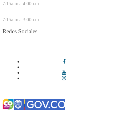
7:15a.m a 4:00p.m
VIERNES
7:15a.m a 3:00p.m
Redes Sociales
Síguenos en redes sociales
Términos y condiciones
|
Política de Seguridad y Privacidad de la
Información
|
Política de Seguridad informática
|
Política de
privacidad y tratamiento de datos personales |
Política de Derechos
de autor |
Otras políticas |
Mapa del sitio