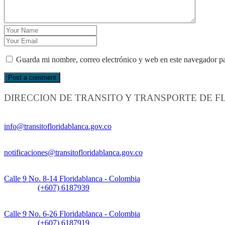
Guarda mi nombre, correo electrónico y web en este navegador p
DIRECCION DE TRANSITO Y TRANSPORTE DE 
Información General:
info@transitofloridablanca.gov.co
Notificaciones Judiciales:
notificaciones@transitofloridablanca.gov.co
Sede Principal:
Calle 9 No. 8-14 Floridablanca - Colombia
Teléfono:
(+607) 6187939
Sede CAT (Centro de Atención al Tránsito):
Calle 9 No. 6-26 Floridablanca - Colombia
Teléfono:
(+607) 6187919