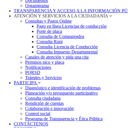
Documentos
Organigrama
TRANSPARENCIA Y ACCESO A LA INFORMACIÓN P
ATENCIÓN Y SERVICIOS A LA CIUDADANÍA
Consultas y Pagos Online
Pago en línea Licencias de conducción
Porte de placa
Consulta de Comparendos
Consulta Runt
Consulta Licencia de Conducción
Consulta Impuesto Departamental
Canales de atención y pida una cita
Permisos pico y placa
Notificaciones
PQRSD
Trámites y Servicios
PARTICIPA
Diagnóstico e identificación de problemas
Planeación y/o presupuesto participativo​
Consulta ciudadana
Rendición de cuentas
Colaboración e innovación
Control social
Programa de Transparencia y Ética Pública
CONTÁCTENOS