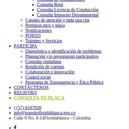
Consulta Runt
Consulta Licencia de Conducción
Consulta Impuesto Departamental
Canales de atención y pida una cita
Permisos pico y placa
Notificaciones
PQRSD
Trámites y Servicios
PARTICIPA
Diagnóstico e identificación de problemas
Planeación y/o presupuesto participativo​
Consulta ciudadana
Rendición de cuentas
Colaboración e innovación
Control social
Programa de Transparencia y Ética Pública
CONTÁCTENOS
REGISTRO
CONSULTA TU PLACA
(+57) 6187939
info@transitofloridablanca.gov.co
Calle 9 No. 8-14Floridablanca - Colombia