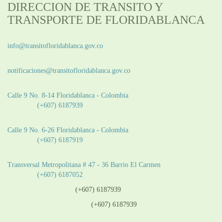
DIRECCION DE TRANSITO Y
TRANSPORTE DE FLORIDABLANCA
Información General:
info@transitofloridablanca.gov.co
Notificaciones Judiciales:
notificaciones@transitofloridablanca.gov.co
Sede Principal:
Calle 9 No. 8-14 Floridablanca - Colombia
Teléfono:
(+607) 6187939
Sede CAT (Centro de Atención al Tránsito):
Calle 9 No. 6-26 Floridablanca - Colombia
Teléfono:
(+607) 6187919
Sede Patios:
Transversal Metropolitana # 47 - 36 Barrio El Carmen
Teléfono:
(+607) 6187052
Línea anticorrupción:
(+607) 6187939
Línea atención ciudadanía:
(+607) 6187939