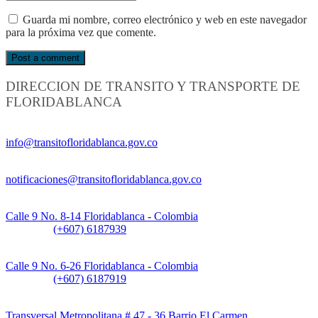
Guarda mi nombre, correo electrónico y web en este navegador
para la próxima vez que comente.
DIRECCION DE TRANSITO Y TRANSPORTE DE
FLORIDABLANCA
Información General:
info@transitofloridablanca.gov.co
Notificaciones Judiciales:
notificaciones@transitofloridablanca.gov.co
Sede Principal:
Calle 9 No. 8-14 Floridablanca - Colombia
Teléfono:
(+607) 6187939
Sede CAT (Centro de Atención al Tránsito):
Calle 9 No. 6-26 Floridablanca - Colombia
Teléfono:
(+607) 6187919
Sede Patios:
Transversal Metropolitana # 47 - 36 Barrio El Carmen