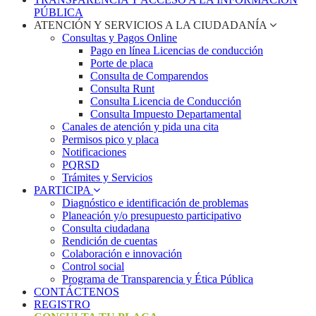
PÚBLICA
ATENCIÓN Y SERVICIOS A LA CIUDADANÍA
Consultas y Pagos Online
Pago en línea Licencias de conducción
Porte de placa
Consulta de Comparendos
Consulta Runt
Consulta Licencia de Conducción
Consulta Impuesto Departamental
Canales de atención y pida una cita
Permisos pico y placa
Notificaciones
PQRSD
Trámites y Servicios
PARTICIPA
Diagnóstico e identificación de problemas
Planeación y/o presupuesto participativo​
Consulta ciudadana
Rendición de cuentas
Colaboración e innovación
Control social
Programa de Transparencia y Ética Pública
CONTÁCTENOS
REGISTRO