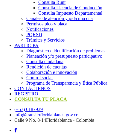
Consulta Runt
Consulta Licencia de Conducción
Consulta Impuesto Departamental
Canales de atención y pida una cita
Permisos pico y placa
Notificaciones
PQRSD
Trámites y Servicios
PARTICIPA
Diagnóstico e identificación de problemas
Planeación y/o presupuesto participativo​
Consulta ciudadana
Rendición de cuentas
Colaboración e innovación
Control social
Programa de Transparencia y Ética Pública
CONTÁCTENOS
REGISTRO
CONSULTA TU PLACA
(+57) 6187939
info@transitofloridablanca.gov.co
Calle 9 No. 8-14Floridablanca - Colombia