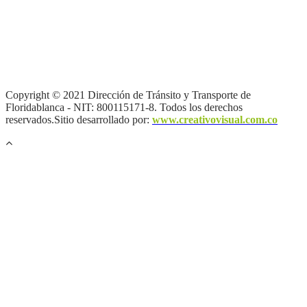
Términos y condiciones
|
Política de Seguridad y Privacidad de la
Información
|
Política de Seguridad informática
|
Política de
privacidad y tratamiento de datos personales |
Política de Derechos
de autor |
Otras políticas |
Mapa del sitio
Copyright © 2021 Dirección de Tránsito y Transporte de
Floridablanca - NIT: 800115171-8. Todos los derechos
reservados.Sitio desarrollado por:
www.creativovisual.com.co