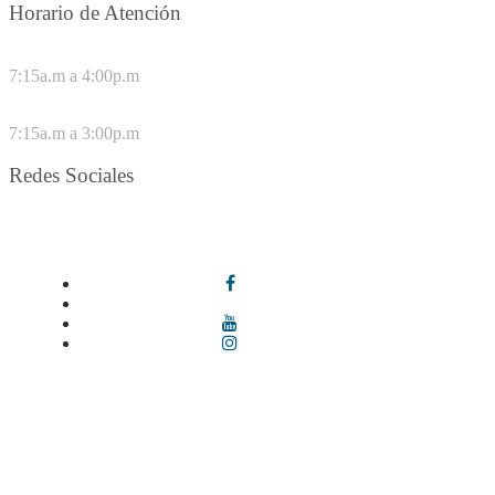
Horario de Atención
DE LUNES A JUEVES
7:15a.m a 4:00p.m
VIERNES
7:15a.m a 3:00p.m
Redes Sociales
Síguenos en redes sociales
Términos y condiciones
|
Política de Seguridad y Privacidad de la
Información
|
Política de Seguridad informática
|
Política de