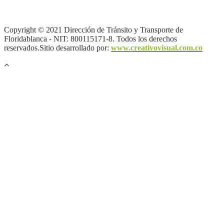
privacidad y tratamiento de datos personales |
Política de Derechos
de autor |
Otras políticas |
Mapa del sitio
Copyright © 2021 Dirección de Tránsito y Transporte de
Floridablanca - NIT: 800115171-8. Todos los derechos
reservados.Sitio desarrollado por:
www.creativovisual.com.co