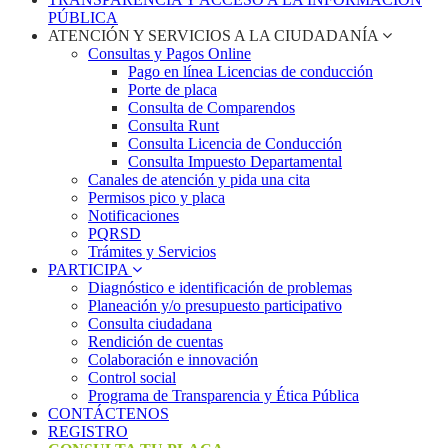
PÚBLICA
ATENCIÓN Y SERVICIOS A LA CIUDADANÍA
Consultas y Pagos Online
Pago en línea Licencias de conducción
Porte de placa
Consulta de Comparendos
Consulta Runt
Consulta Licencia de Conducción
Consulta Impuesto Departamental
Canales de atención y pida una cita
Permisos pico y placa
Notificaciones
PQRSD
Trámites y Servicios
PARTICIPA
Diagnóstico e identificación de problemas
Planeación y/o presupuesto participativo​
Consulta ciudadana
Rendición de cuentas
Colaboración e innovación
Control social
Programa de Transparencia y Ética Pública
CONTÁCTENOS
REGISTRO