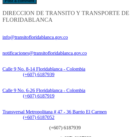
DIRECCION DE TRANSITO Y TRANSPORTE DE
FLORIDABLANCA
Información General:
info@transitofloridablanca.gov.co
Notificaciones Judiciales:
notificaciones@transitofloridablanca.gov.co
Sede Principal:
Calle 9 No. 8-14 Floridablanca - Colombia
Teléfono:
(+607) 6187939
Sede CAT (Centro de Atención al Tránsito):
Calle 9 No. 6-26 Floridablanca - Colombia
Teléfono:
(+607) 6187919
Sede Patios:
Transversal Metropolitana # 47 - 36 Barrio El Carmen
Teléfono:
(+607) 6187052
Línea anticorrupción:
(+607) 6187939