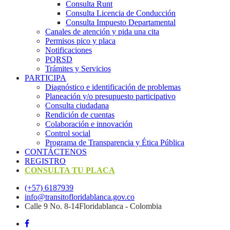
Consulta Runt
Consulta Licencia de Conducción
Consulta Impuesto Departamental
Canales de atención y pida una cita
Permisos pico y placa
Notificaciones
PQRSD
Trámites y Servicios
PARTICIPA
Diagnóstico e identificación de problemas
Planeación y/o presupuesto participativo​
Consulta ciudadana
Rendición de cuentas
Colaboración e innovación
Control social
Programa de Transparencia y Ética Pública
CONTÁCTENOS
REGISTRO
CONSULTA TU PLACA
(+57) 6187939
info@transitofloridablanca.gov.co
Calle 9 No. 8-14Floridablanca - Colombia