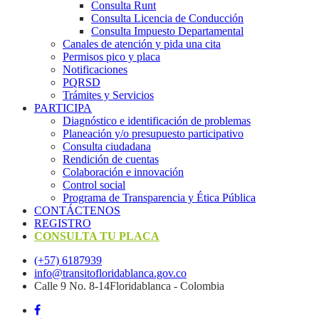
Consulta Runt
Consulta Licencia de Conducción
Consulta Impuesto Departamental
Canales de atención y pida una cita
Permisos pico y placa
Notificaciones
PQRSD
Trámites y Servicios
PARTICIPA
Diagnóstico e identificación de problemas
Planeación y/o presupuesto participativo​
Consulta ciudadana
Rendición de cuentas
Colaboración e innovación
Control social
Programa de Transparencia y Ética Pública
CONTÁCTENOS
REGISTRO
CONSULTA TU PLACA
(+57) 6187939
info@transitofloridablanca.gov.co
Calle 9 No. 8-14Floridablanca - Colombia