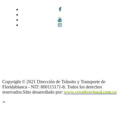
Términos y condiciones
|
Política de Seguridad y Privacidad de la
Información
|
Política de Seguridad informática
|
Política de
privacidad y tratamiento de datos personales |
Política de Derechos
de autor |
Otras políticas |
Mapa del sitio
Copyright © 2021 Dirección de Tránsito y Transporte de
Floridablanca - NIT: 800115171-8. Todos los derechos
reservados.Sitio desarrollado por:
www.creativovisual.com.co