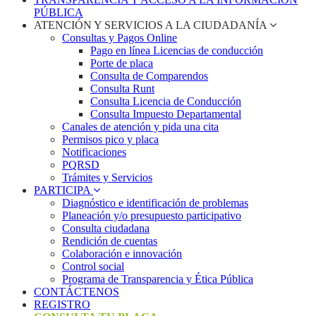
PÚBLICA
ATENCIÓN Y SERVICIOS A LA CIUDADANÍA
Consultas y Pagos Online
Pago en línea Licencias de conducción
Porte de placa
Consulta de Comparendos
Consulta Runt
Consulta Licencia de Conducción
Consulta Impuesto Departamental
Canales de atención y pida una cita
Permisos pico y placa
Notificaciones
PQRSD
Trámites y Servicios
PARTICIPA
Diagnóstico e identificación de problemas
Planeación y/o presupuesto participativo​
Consulta ciudadana
Rendición de cuentas
Colaboración e innovación
Control social
Programa de Transparencia y Ética Pública
CONTÁCTENOS
REGISTRO