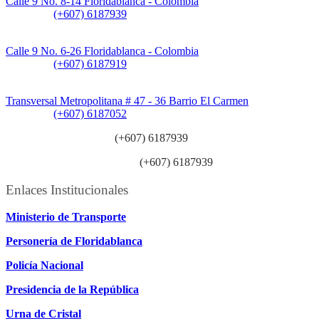
Calle 9 No. 8-14 Floridablanca - Colombia
Teléfono:
(+607) 6187939
Sede CAT (Centro de Atención al Tránsito):
Calle 9 No. 6-26 Floridablanca - Colombia
Teléfono:
(+607) 6187919
Sede Patios:
Transversal Metropolitana # 47 - 36 Barrio El Carmen
Teléfono:
(+607) 6187052
Línea anticorrupción:
(+607) 6187939
Línea atención ciudadanía:
(+607) 6187939
Enlaces Institucionales
Ministerio de Transporte
Personería de Floridablanca
Policía Nacional
Presidencia de la República
Urna de Cristal