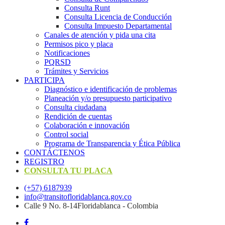
Consulta Runt
Consulta Licencia de Conducción
Consulta Impuesto Departamental
Canales de atención y pida una cita
Permisos pico y placa
Notificaciones
PQRSD
Trámites y Servicios
PARTICIPA
Diagnóstico e identificación de problemas
Planeación y/o presupuesto participativo​
Consulta ciudadana
Rendición de cuentas
Colaboración e innovación
Control social
Programa de Transparencia y Ética Pública
CONTÁCTENOS
REGISTRO
CONSULTA TU PLACA
(+57) 6187939
info@transitofloridablanca.gov.co
Calle 9 No. 8-14Floridablanca - Colombia