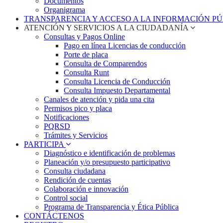
Documentos
Organigrama
TRANSPARENCIA Y ACCESO A LA INFORMACIÓN P
ATENCIÓN Y SERVICIOS A LA CIUDADANÍA
Consultas y Pagos Online
Pago en línea Licencias de conducción
Porte de placa
Consulta de Comparendos
Consulta Runt
Consulta Licencia de Conducción
Consulta Impuesto Departamental
Canales de atención y pida una cita
Permisos pico y placa
Notificaciones
PQRSD
Trámites y Servicios
PARTICIPA
Diagnóstico e identificación de problemas
Planeación y/o presupuesto participativo​
Consulta ciudadana
Rendición de cuentas
Colaboración e innovación
Control social
Programa de Transparencia y Ética Pública
CONTÁCTENOS