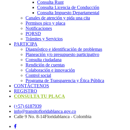
Consulta Runt
Consulta Licencia de Conducción
Consulta Impuesto Departamental
Canales de atención y pida una cita
Permisos pico y placa
Notificaciones
PQRSD
Trámites y Servicios
PARTICIPA
Diagnóstico e identificación de problemas
Planeación y/o presupuesto participativo​
Consulta ciudadana
Rendición de cuentas
Colaboración e innovación
Control social
Programa de Transparencia y Ética Pública
CONTÁCTENOS
REGISTRO
CONSULTA TU PLACA
(+57) 6187939
info@transitofloridablanca.gov.co
Calle 9 No. 8-14Floridablanca - Colombia