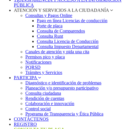
PÚBLICA
ATENCIÓN Y SERVICIOS A LA CIUDADANÍA
Consultas y Pagos Online
Pago en línea Licencias de conducción
Porte de placa
Consulta de Comparendos
Consulta Runt
Consulta Licencia de Conducción
Consulta Impuesto Departamental
Canales de atención y pida una cita
Permisos pico y placa
Notificaciones
PQRSD
Trámites y Servicios
PARTICIPA
Diagnóstico e identificación de problemas
Planeación y/o presupuesto participativo​
Consulta ciudadana
Rendición de cuentas
Colaboración e innovación
Control social
Programa de Transparencia y Ética Pública
CONTÁCTENOS
REGISTRO