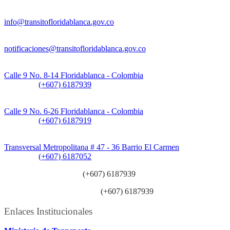
Información General:
info@transitofloridablanca.gov.co
Notificaciones Judiciales:
notificaciones@transitofloridablanca.gov.co
Sede Principal:
Calle 9 No. 8-14 Floridablanca - Colombia
Teléfono:
(+607) 6187939
Sede CAT (Centro de Atención al Tránsito):
Calle 9 No. 6-26 Floridablanca - Colombia
Teléfono:
(+607) 6187919
Sede Patios:
Transversal Metropolitana # 47 - 36 Barrio El Carmen
Teléfono:
(+607) 6187052
Línea anticorrupción:
(+607) 6187939
Línea atención ciudadanía:
(+607) 6187939
Enlaces Institucionales