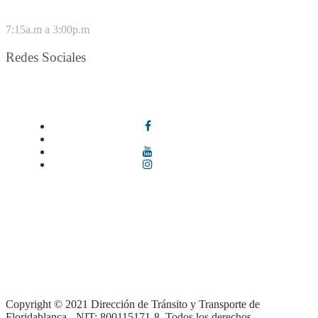
VIERNES
7:15a.m a 3:00p.m
Redes Sociales
Síguenos en redes sociales
Términos y condiciones
|
Política de Seguridad y Privacidad de la
Información
|
Política de Seguridad informática
|
Política de
privacidad y tratamiento de datos personales |
Política de Derechos
de autor |
Otras políticas |
Mapa del sitio
Copyright © 2021 Dirección de Tránsito y Transporte de
Floridablanca - NIT: 800115171-8. Todos los derechos