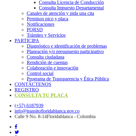
Consulta Licencia de Conducción
Consulta Impuesto Departamental
Canales de atención y pida una cita
Permisos pico y placa
Notificaciones
PQRSD
Trámites y Servicios
PARTICIPA
Diagnóstico e identificación de problemas
Planeación y/o presupuesto participativo​
Consulta ciudadana
Rendición de cuentas
Colaboración e innovación
Control social
Programa de Transparencia y Ética Pública
CONTÁCTENOS
REGISTRO
CONSULTA TU PLACA
(+57) 6187939
info@transitofloridablanca.gov.co
Calle 9 No. 8-14Floridablanca - Colombia