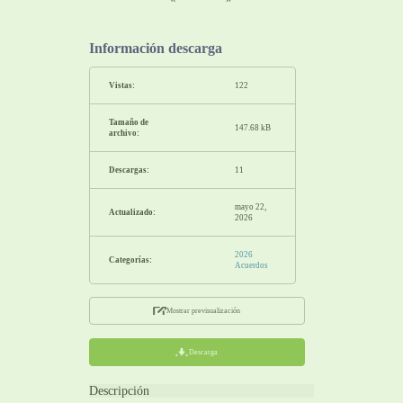
Información descarga
Vistas:
122
Tamaño de
147.68 kB
archivo:
Descargas:
11
mayo 22,
Actualizado:
2026
2026
Categorías:
Acuerdos
Mostrar previsualización
Descarga
Descripción