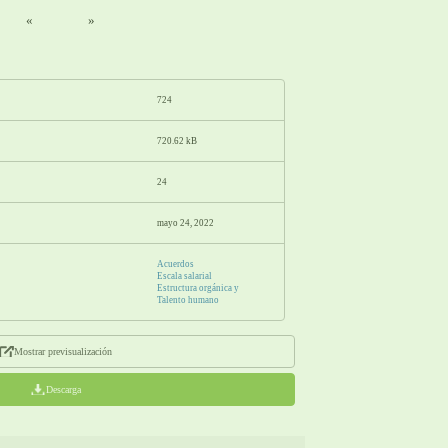
«
»
724
720.62 kB
24
mayo 24, 2022
Acuerdos
Escala salarial
Estructura orgánica y
Talento humano
Mostrar previsualización
Descarga