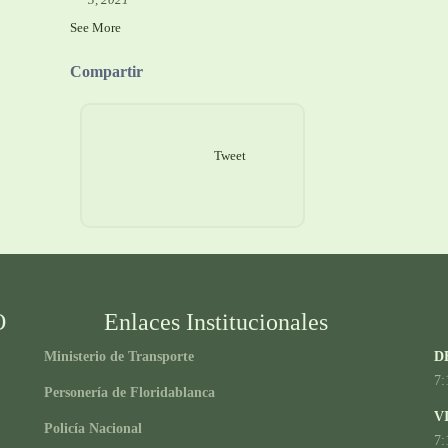
See More
Compartir
Tweet
O
Enlaces Institucionales
Ministerio de Transporte
D
7:
Personería de Floridablanca
V
Policía Nacional
7: