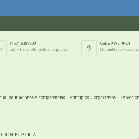
(+57) 6187939
Calle 9 No. 8-14
info@transitofloridablanca.gov.co
Floridablanca - Colom
ual de funciones y competencias
Principios Corporativos
Direccion
ACIÓN PÚBLICA