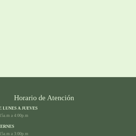
Horario de Atención
E LUNES A JUEVES
15a.m a 4:00p.m
IERNES
15a.m a 3:00p.m