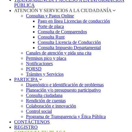
PÚBLICA
ATENCIÓN Y SERVICIOS A LA CIUDADANÍA
Consultas y Pagos Online
Pago en línea Licencias de conducción
Porte de placa
Consulta de Comparendos
Consulta Runt
Consulta Licencia de Conducción
Consulta Impuesto Departamental
Canales de atención y pida una cita
Permisos pico y placa
Notificaciones
PQRSD
Trámites y Servicios
PARTICIPA
Diagnóstico e identificación de problemas
Planeación y/o presupuesto participativo​
Consulta ciudadana
Rendición de cuentas
Colaboración e innovación
Control social
Programa de Transparencia y Ética Pública
CONTÁCTENOS
REGISTRO