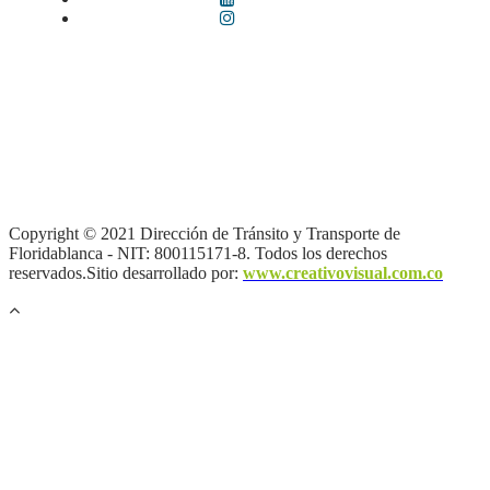
Términos y condiciones
|
Política de Seguridad y Privacidad de la
Información
|
Política de Seguridad informática
|
Política de
privacidad y tratamiento de datos personales |
Política de Derechos
de autor |
Otras políticas |
Mapa del sitio
Copyright © 2021 Dirección de Tránsito y Transporte de
Floridablanca - NIT: 800115171-8. Todos los derechos
reservados.Sitio desarrollado por:
www.creativovisual.com.co