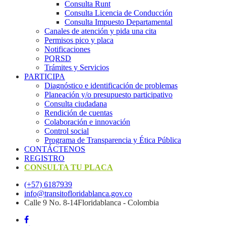
Consulta Runt
Consulta Licencia de Conducción
Consulta Impuesto Departamental
Canales de atención y pida una cita
Permisos pico y placa
Notificaciones
PQRSD
Trámites y Servicios
PARTICIPA
Diagnóstico e identificación de problemas
Planeación y/o presupuesto participativo​
Consulta ciudadana
Rendición de cuentas
Colaboración e innovación
Control social
Programa de Transparencia y Ética Pública
CONTÁCTENOS
REGISTRO
CONSULTA TU PLACA
(+57) 6187939
info@transitofloridablanca.gov.co
Calle 9 No. 8-14Floridablanca - Colombia