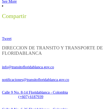
See More
Compartir
Tweet
DIRECCION DE TRANSITO Y TRANSPORTE DE
FLORIDABLANCA
Información General:
info@transitofloridablanca.gov.co
Notificaciones Judiciales:
notificaciones@transitofloridablanca.gov.co
Sede Principal:
Calle 9 No. 8-14 Floridablanca - Colombia
Teléfono:
(+607) 6187939
Sede CAT (Centro de Atención al Tránsito):